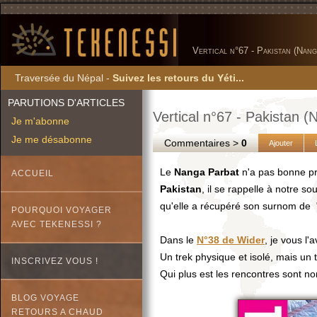
Vertical n°67 - Pakistan (Nan
Traversée du Népal -
Suivez les retours du Yéti...
PARUTIONS D'ARTICLES
Vertical n°67 - Pakistan 
Je m'abonne
Je me désabonne
Commentaires >
0
Ajouter
Le
Nanga Parbat
n'a pas bonne pr
ACCUEIL
Pakistan
, il se rappelle à notre s
qu'elle a récupéré son surnom de
POURQUOI VOYAGER
AVEC TEKENESSI ?
Dans le
N°38 de Wider
, je vous l'
Un trek physique et isolé, mais un 
INSCRIVEZ VOUS !
Qui plus est les rencontres sont 
BLOG VOYAGE
RETOURS A CHAUD