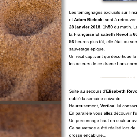
Les témoignages exclusifs sur l'in
et
Adam Bielecki
sont à retrouver 
28 janvier 2018
,
1h50
du matin. 
la
Française Elisabeth Revol
à
6
56
heures plus tôt, elle était au 
sauvetage épique.
Un récit captivant qui décortique l
les acteurs de ce drame hors-norm
Suite au secours d'
Elisabeth Revo
oublié la semaine suivante.
Heureusement,
Vertical
lui consacr
En parallèle vous allez découvrir l
Un personnage haut en couleur avec
Ce sauvetage a été réalisé lors de 
grosse encablure...