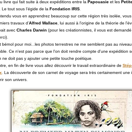
 livre qui fait suite à deux expéditions entre la
Papouasie
et les
Petit
. Le tout sous l’égide de la
Fondation IRIS
.
tendu vous en apprendrez beaucoup sur cette région très isolée, vous
miers travaux d’
Alfred Wallace
, lui aussi à l'origine de la théorie de l'év
eait avec
Charles Darwin
(pour les créationnistes, il vous est demandé 
rci).
t bémol pour moi...les photos terrestres ne me semblent pas au niveau
ble. Ce n'est pas parce que l'on doit rendre compte d'une expédition sc
n ne doit pas y ajouter une petite touche poétique.
tre, en fin de livre vous allez découvrir le travail extraordinaire de
Stép
x
. La découverte de son carnet de voyage sera très certainement une i
ir son univers.