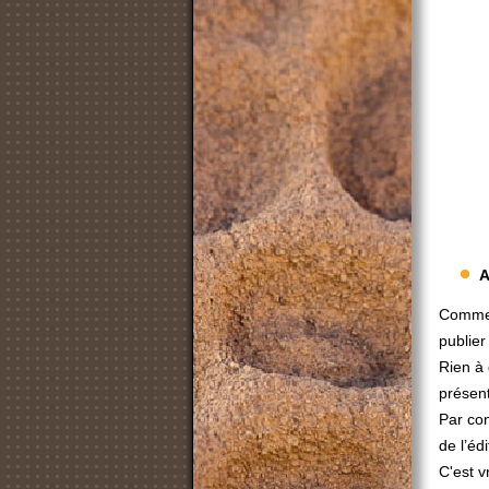
A
Comme 
publier
Rien à 
présent
Par con
de l’édi
C'est v