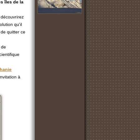
es îles de la
 découvrirez
olution qu'il
de quitter ce
 de
ientifique
hanie
nvitation à