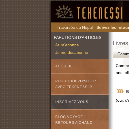
Traversée du Népal -
Suivez les retour
PARUTIONS D'ARTICLES
Livres
Je m'abonne
Je me désabonne
Commen
Comme t
ACCUEIL
ans, ell
POURQUOI VOYAGER
AVEC TEKENESSI ?
B
(oui, c
INSCRIVEZ VOUS !
BLOG VOYAGE
RETOURS A CHAUD