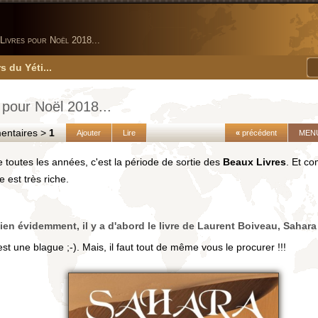
Livres pour Noël 2018...
s du Yéti...
 pour Noël 2018...
taires >
1
Ajouter
Lire
«
précédent
MEN
outes les années, c'est la période de sortie des
Beaux Livres
. Et c
e est très riche.
ien évidemment, il y a d'abord le livre de
Laurent Boiveau
,
Sahara
'est une blague ;-). Mais, il faut tout de même vous le procurer !!!