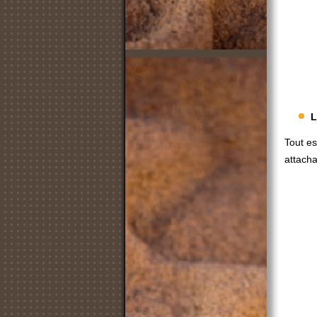
L
Tout es
attacha