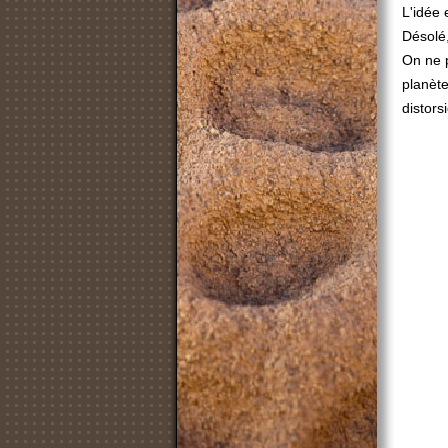
L'idée 
Désolé,
On ne p
planèt
distorsi