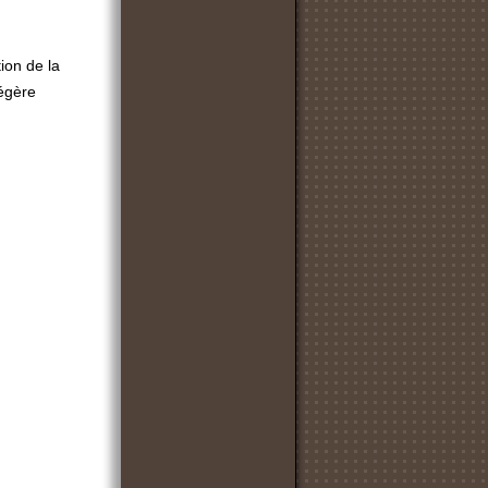
ion de la
légère