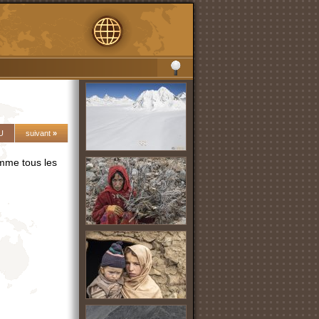
U
suivant
»
omme tous les