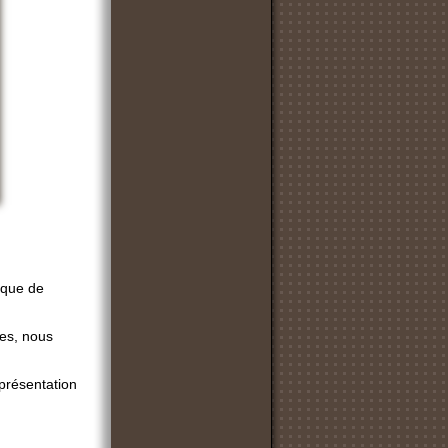
que de
es, nous
 présentation