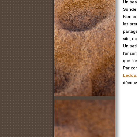
Un beau
Sonde
Bien en
les pre
partag
site, me
Un peti
l'ensem
que l'o
Par con
Ledou
découvr