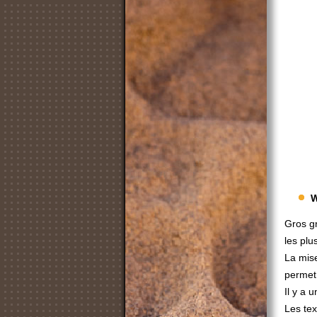
W
Gros gr
les plu
La mise
permet
Il y a 
Les tex