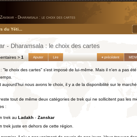
Zanskar - Dharamsala : le choix des cartes
s du Yéti...
r - Dharamsala : le choix des cartes
taires >
1
Ajouter
Lire
«
précédent
MEN
e : "le choix des cartes" s'est imposé de lui-même. Mais il n'en a pas é
 temps.
t aujourd'hui nous avons le choix, il y a de la disponibilité sur le march
 reste tout de même deux catégories de trek qui ne sollicitent pas les 
es :
n trek au
Ladakh
-
Zanskar
n trek juste en dehors de cette région.