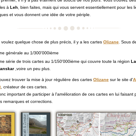
 premier, il n'y a pas vraiment de soucis de nos jours. Vous trouvez des
les à
Leh
, bien faites, mais qui vous servent essentiellement pour les l
iques et vous donnent une idée de votre périple.
 voulez quelque chose de plus précis, il y a les cartes
Olizane
. Sous d
ne générale au 1/300'000ième
ne série de trois cartes au 1/150'000ième qui couvre toute la région
La
anskar
,voire un peu plus.
uvez trouver la mise à jour régulière des cartes
Olizane
sur le site d'
A
t
, créateur de ces cartes.
donc important de participer à l'amélioration de ces cartes en lui faisant
s remarques et corrections.