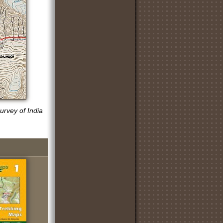
urvey of
I
ndia