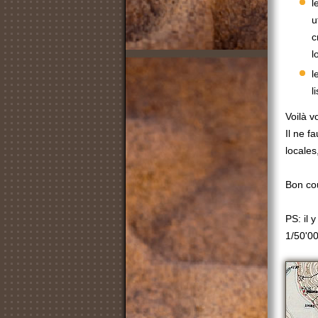
l
u
c
l
l
l
Voilà v
Il ne f
locale
Bon co
PS: il 
1/50'0