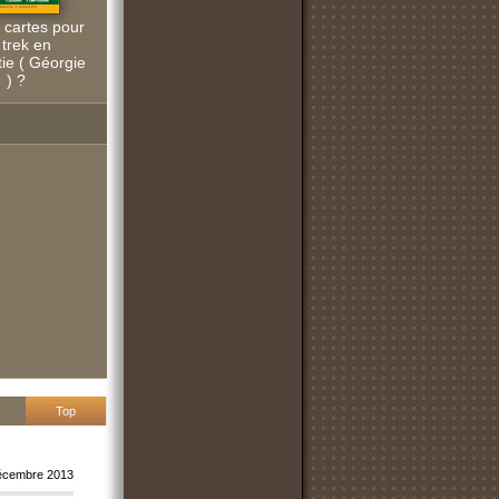
 cartes pour
 trek en
ie ( Géorgie
) ?
Top
embre 2013