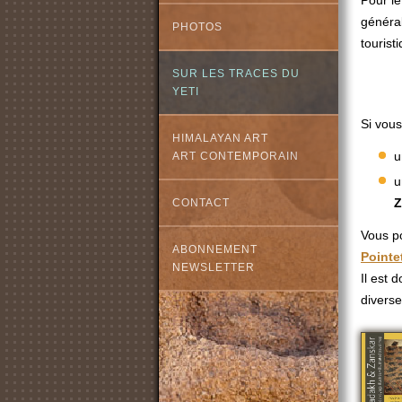
Pour le
généra
PHOTOS
tourist
SUR LES TRACES DU
YETI
Si vous
HIMALAYAN ART
u
ART CONTEMPORAIN
u
Z
CONTACT
Vous po
ABONNEMENT
Pointe
NEWSLETTER
Il est 
diverse