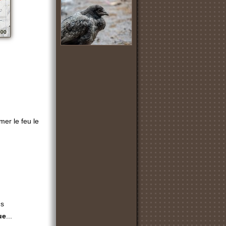
mer le feu le
us
ue
...