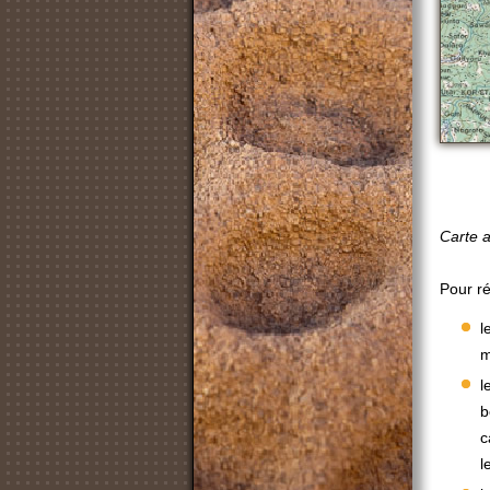
Car
Pour r
l
m
l
b
c
l