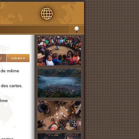
U
suivant
»
té de même
é des cartes.
même