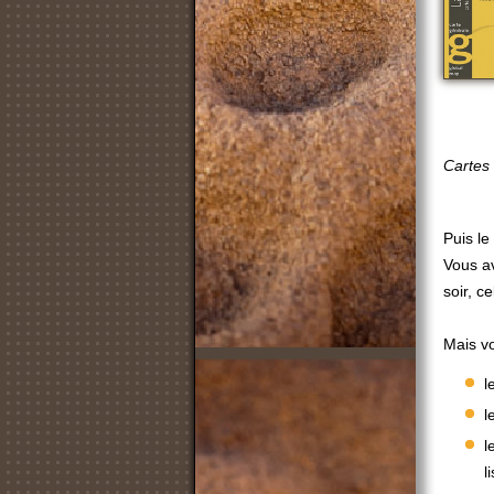
Cartes 
Puis le
Vous av
soir, c
Mais vo
l
l
l
l