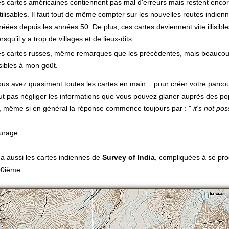
es cartes américaines contiennent pas mal d'erreurs mais restent enco
tilisables. Il faut tout de même compter sur les nouvelles routes indien
réées depuis les années 50. De plus, ces cartes deviennent vite illisible
orsqu’il y a trop de villages et de lieux-dits.
es cartes russes, même remarques que les précédentes, mais beaucou
isibles à mon goût.
ous avez quasiment toutes les cartes en main... pour créer votre parcou
aut pas négliger les informations que vous pouvez glaner auprès des po
s, même si en général la réponse commence toujours par : "
it's not pos
urage.
y a aussi les cartes indiennes de
Survey
of India
, compliquées à se pr
00ième