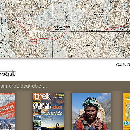
Carte
S
aimerez peut-être ...