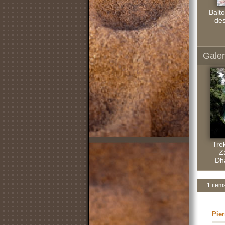
Balto
des
Galer
Tre
Z
Dh
1 item
Pier