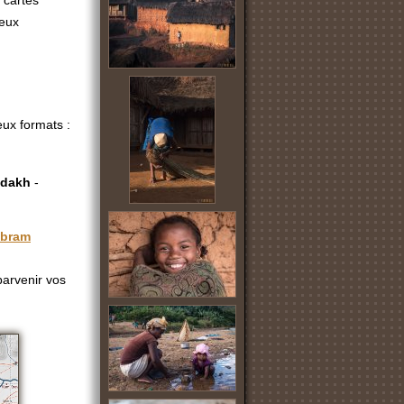
 cartes
ieux
eux formats :
dakh
-
bram
 parvenir vos