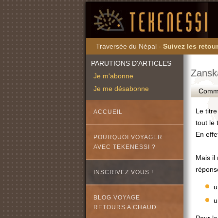
Traversée du Népal -
Suivez les retour
PARUTIONS D'ARTICLES
Zanska
Je m'abonne
Je me désabonne
Commen
Le titr
ACCUEIL
tout le
En effe
POURQUOI VOYAGER
AVEC TEKENESSI ?
Mais il
répons
INSCRIVEZ VOUS !
u
BLOG VOYAGE
u
RETOURS A CHAUD