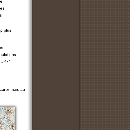
re
nes
s
p plus
rs.
pulations
sible
"...
ocurer mais au