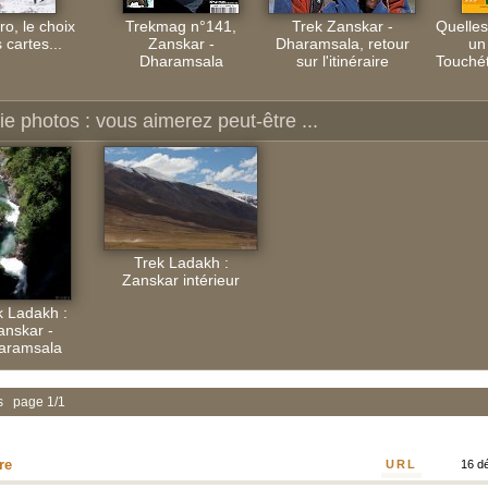
ro, le choix
Trekmag n°141,
Trek Zanskar -
Quelles
 cartes...
Zanskar -
Dharamsala, retour
un
Dharamsala
sur l'itinéraire
Touchét
ie photos : vous aimerez peut-être ...
Trek Ladakh :
Zanskar intérieur
k Ladakh :
anskar -
aramsala
s page 1/1
re
URL
16 déc