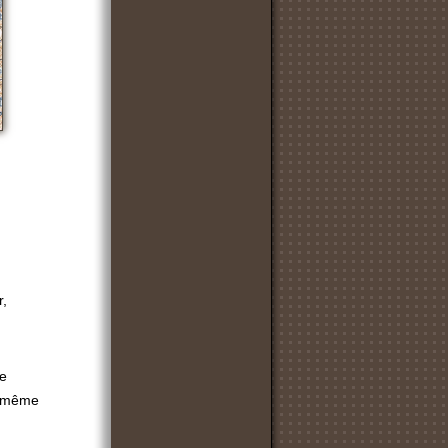
r,
de
de même