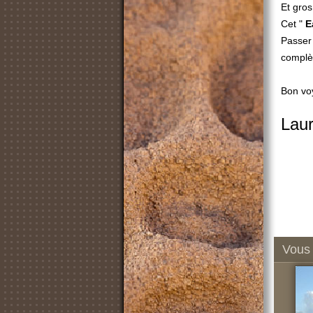
Et gros
Cet "
E
Passer 
complèt
Bon vo
Laur
Vous 