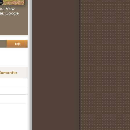
eet View
er, Google
Top
 Remonter