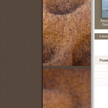
Sauv
Goo
0 item
Post