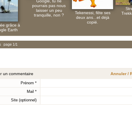
Google, tu ne
pourrais pas nous
Str
laisser un peu
Tekenessi, fête ses
Trekk
tranquille, non ?
deux ans...et déjà
copié.
ée grâce à
gle Earth
s page 1/1
er un commentaire
Annuler /
Prénom
*
Mail
*
Site (optionnel)