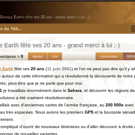
Google Earth fête ses 20 ans - grand merci à lui ;-)
s du Yéti...
 Earth fête ses 20 ans - grand merci à lui ;-)
taires >
0
Ajouter
Lire
«
précédent
MEN
 Earth
fête ses
20 ans
(
11 juin 2001
) et l'on ne peut pas dire qu'il y 
 autour de cette information qui a révolutionné la découverte de notre 
ès, peut-être que je ne parle que pour moi.
1
je travaillais énormément dans le
Sahara
, et découvrir les régions d
oluions a été vraiment révolutionnaire.
aillais avec d'anciennes cartes de l'armée française, au
200 000e
avec
eau très espacées. Nous avions les premiers
GPS
et la boussole servai
rement.
t compliqué d’ouvrir de nouveaux itinéraires ou d'aller découvrir à droit
oposer de nouvelles variantes.