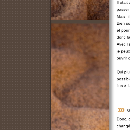
Il étai
passer
Mais, i
Bien so
et pour
donc fa
Avec l'
je peux
ouvrir 
Qui plu
possibl
l'un à 
G
Donc, 
changé 