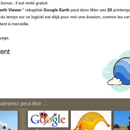
 bonus...il est resté gratuit.
arth Viewer
" rebaptisé
Google Earth
peut donc fêter ses
20
printemp
du temps sur ce logiciel est déjà pour moi une évasion, comme les cart
ent à merveille.
yage,
ent
aimerez peut-être ...