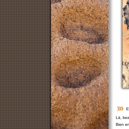
E
Là, bea
Bien en