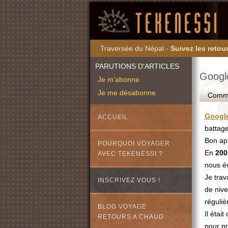
Traversée du Népal -
Suivez les retour
PARUTIONS D'ARTICLES
Google
Je m'abonne
Je me désabonne
Commen
Google
ACCUEIL
battage
Bon apr
POURQUOI VOYAGER
En
200
AVEC TEKENESSI ?
nous év
Je trav
INSCRIVEZ VOUS !
de niv
réguliè
BLOG VOYAGE
Il étai
RETOURS A CHAUD
pour pr