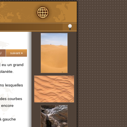
U
suivant
»
ait eu un grand
planète.
ans lesquelles
 des courbes
t encore
e à gauche