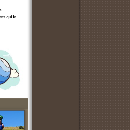
s.
es qui le