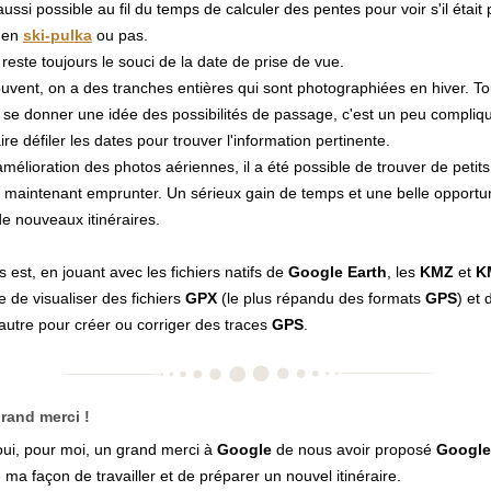
t aussi possible au fil du temps de calculer des pentes pour voir s'il était
 en
ski-pulka
ou pas.
l reste toujours le souci de la date de prise de vue.
uvent, on a des tranches entières qui sont photographiées en hiver. Tou
 se donner une idée des possibilités de passage, c'est un peu compliqué
ire défiler les dates pour trouver l'information pertinente.
amélioration des photos aériennes, il a été possible de trouver de petit
 maintenant emprunter. Un sérieux gain de temps et une belle opportu
de nouveaux itinéraires.
s est, en jouant avec les fichiers natifs de
Google
Earth
, les
KMZ
et
K
e de visualiser des fichiers
GPX
(le plus répandu des formats
GPS
) et
l'autre pour créer ou corriger des traces
GPS
.
rand merci !
oui, pour moi, un grand merci à
Google
de nous avoir proposé
Google
ma façon de travailler et de préparer un nouvel itinéraire.