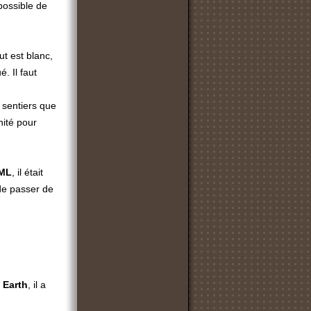
 possible de
t est blanc,
. Il faut
s sentiers que
nité pour
ML
, il était
 de passer de
Earth
, il a