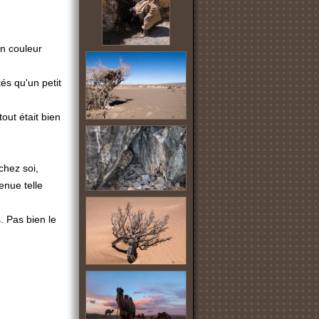
n couleur
és qu'un petit
out était bien
chez soi,
venue telle
. Pas bien le