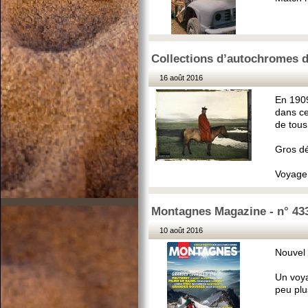
Collections d’autochromes d
16 août 2016
En 1909
dans ce
de tous
Gros dé
Voyage 
Montagnes Magazine - n° 43
10 août 2016
Nouvel 
Un voya
peu plu