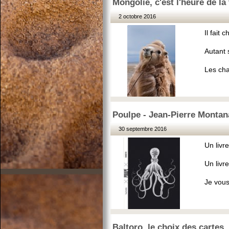
Mongolie, c'est l'heure de la
2 octobre 2016
Il fait
Autant s
Les cha
Poulpe - Jean-Pierre Montan
30 septembre 2016
Un livr
Un livr
Je vous
Baltoro, le choix des cartes..