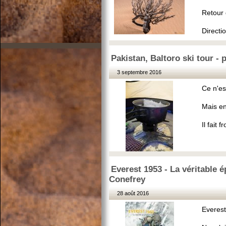
Retour 
Directio
Pakistan, Baltoro ski tour - 
3 septembre 2016
Ce n'es
Mais en
Il fait f
Everest 1953 - La véritable 
Conefrey
28 août 2016
Everest,