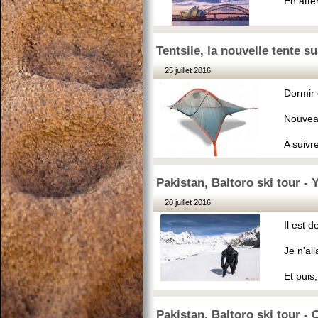
En atten
Tentsile, la nouvelle tente s
25 juillet 2016
Dormir 
Nouveau
A suivre
Pakistan, Baltoro ski tour - Y
20 juillet 2016
Il est d
Je n'al
Et puis,
Pakistan, Baltoro ski tour - 