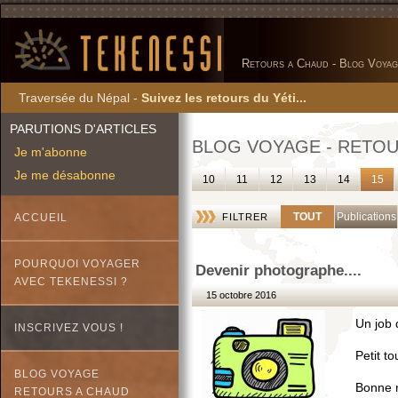
Retours a Chaud - Blog Voyag
Traversée du Népal -
Suivez les retours du Yéti...
PARUTIONS D'ARTICLES
BLOG VOYAGE - RETOU
Je m'abonne
Je me désabonne
10
11
12
13
14
15
TOUT
Publications
ACCUEIL
FILTRER
POURQUOI VOYAGER
Devenir photographe....
AVEC TEKENESSI ?
15 octobre 2016
Un job 
INSCRIVEZ VOUS !
Petit to
BLOG VOYAGE
Bonne r
RETOURS A CHAUD