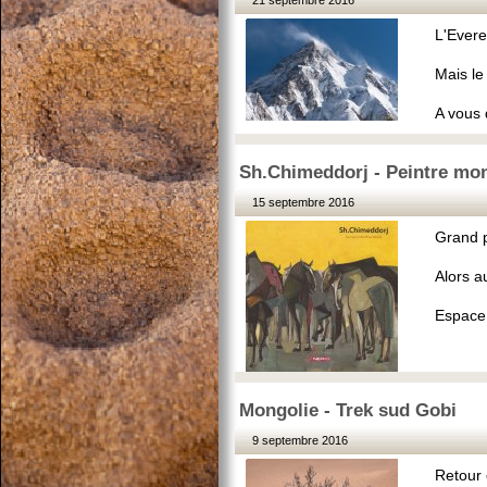
21 septembre 2016
L'Everes
Mais le
A vous 
Sh.Chimeddorj - Peintre mo
15 septembre 2016
Grand p
Alors a
Espace,
Mongolie - Trek sud Gobi
9 septembre 2016
Retour 