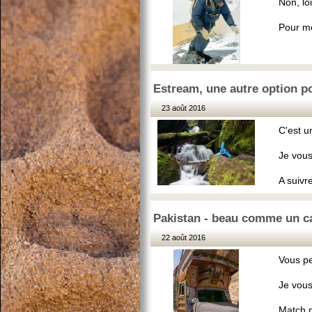
Non, loi
Pour moi
Estream, une autre option po
23 août 2016
C'est u
Je vous
A suivre
Pakistan - beau comme un c
22 août 2016
Vous pe
Je vous
Match n