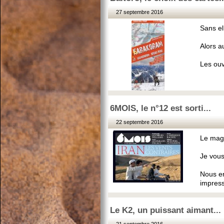
27 septembre 2016
Sans el
Alors a
Les ouv
6MOIS, le n°12 est sorti...
22 septembre 2016
Le maga
Je vous
Nous en
impress
Le K2, un puissant aimant...