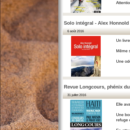
Attenti
Solo intégral - Alex Honnold
6 août 2016
Un livre
Même si
Une ode 
Revue Longcours, phénix du 
31 juillet 2016
Elle ava
Une bon
refuge o