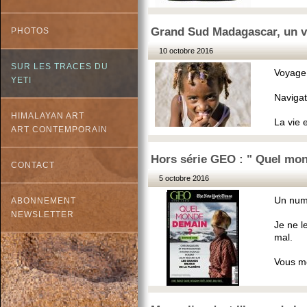
Grand Sud Madagascar, un vo
PHOTOS
10 octobre 2016
SUR LES TRACES DU
Voyage 
YETI
Navigat
HIMALAYAN ART
La vie 
ART CONTEMPORAIN
Hors série GEO : " Quel mo
CONTACT
5 octobre 2016
Un num
ABONNEMENT
NEWSLETTER
Je ne l
mal.
Vous me