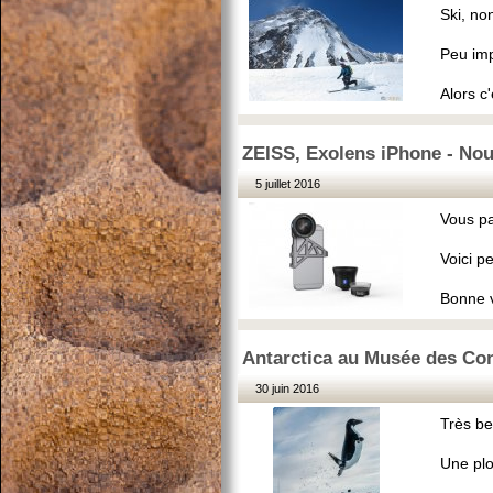
Ski, no
Peu impo
Alors c
ZEISS, Exolens iPhone - Nouv
5 juillet 2016
Vous pa
Voici p
Bonne 
Antarctica au Musée des Con
30 juin 2016
Très be
Une plo