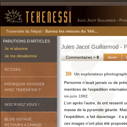
Jules Jacot Guillarmod - Pion
Traversée du Népal -
Suivez les retours du Yéti...
PARUTIONS D'ARTICLES
Jules Jacot Guillarmod - P
Je m'abonne
Je me désabonne
Commentaires >
0
Ajouter
ACCUEIL
Un explorateur photographe
Personne n’avait jamais vu de près
POURQUOI VOYAGER
membres de l’expédition internation
AVEC TEKENESSI ?
mi-juin 1902
.
L’un après l’autre, ils ont ressenti
INSCRIVEZ VOUS !
masse de la pyramide géante. Ma
l’expédition, a fait davantage : il 
BLOG VOYAGE
ces images n’ont plus été proposée
RETOURS A CHAUD