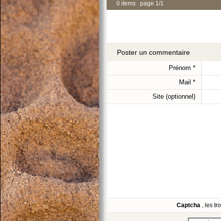
0 items page 1/1
Poster un commentaire
Prénom
*
Mail
*
Site (optionnel)
Captcha
, les t