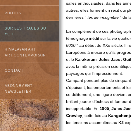
salles enthousiastes, dans les an
autres, elles forment un récit qui 
PHOTOS
dernières "
terrae incognitae
" de la
SUR LES TRACES DU
En complément de ces photographi
YETI
témoignage inédit sur la vie quotid
8000
" au début du XXe siècle. Il n
HIMALAYAN ART
Européens à mesure qu’ils progress
ART CONTEMPORAIN
et le
Karakoram
.
Jules
Jacot
Gui
avec la même précision scientifiqu
CONTACT
paysages qui l’impressionnent.
Campant pendant plus de cinquant
ABONNEMENT
s’épuisent, les emportements et le
NEWSLETTER
ce délitement, une figure devient en
brillant joueur d’échecs et fumeur 
insupportable. En
1905
,
Jules
Jac
Crowley
, cette fois au
Kangchenj
les tensions accumulées au
K2
expl