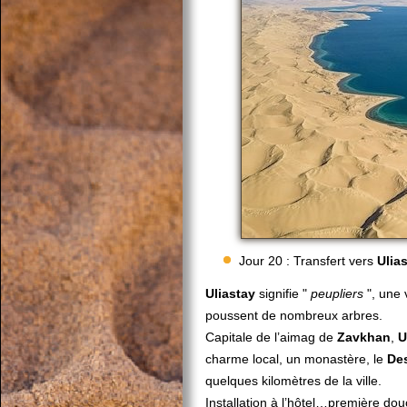
Jour 20 : Transfert vers
Ulia
Uliastay
signifie "
peupliers
", une 
poussent de nombreux arbres.
Capitale de l’aimag de
Zavkhan
,
U
charme local, un monastère, le
De
quelques kilomètres de la ville.
Installation à l’hôtel…première dou