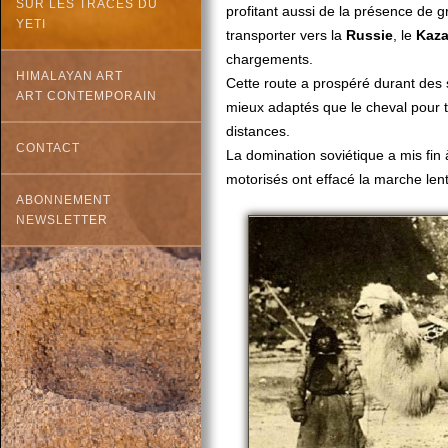
SUR LES TRACES DU
profitant aussi de la présence de 
YETI
transporter vers la
Russie
, le
Kaza
chargements.
HIMALAYAN ART
Cette route a prospéré durant des
ART CONTEMPORAIN
mieux adaptés que le cheval pour t
distances.
CONTACT
La domination soviétique a mis fin
motorisés ont effacé la marche len
ABONNEMENT
NEWSLETTER