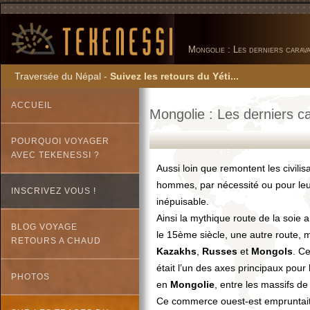
Mongolie : Les derniers carav
Traversée du Népal -
Suivez les retours du Yéti...
ACCUEIL
Mongolie : Les derniers c
POURQUOI VOYAGER
AVEC TEKENESSI ?
Aussi loin que remontent les civilisa
hommes, par nécessité ou pour leu
INSCRIVEZ VOUS !
inépuisable.
Ainsi la mythique route de la soie a
BLOG VOYAGE
le 15ème siècle, une autre route, 
RETOURS A CHAUD
Kazakhs
,
Russes
et
Mongols
. Ce
était l’un des axes principaux pour 
PHOTOS
en
Mongolie
, entre les massifs de 
Ce commerce ouest-est empruntait