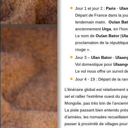
Jour 1 et jour 2 :
Paris
-
Ula
Départ de France dans la jou
lendemain matin.
Oulan
Bat
anciennement
Urga
, en l’ho
Le nom de
Oulan
Bator
(
Ul
proclamation de la républiqu
rouge ».
Jour 3 –
Ulan
Bator
-
Ulaan
Vol domestique pour
Ulaan
Le vol nous offre un survol d
Jour 4 - 19 : Départ de la r
L’itinéraire global est relativement
sel et rallier l’extrême ouest du pa
Mongolie, pas très loin de l’ancien
La piste passant bien entendu prés 
d’années, les nomades recueillaient 
passer à proximité de villages pour 