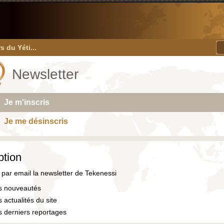
s du Yéti...
Newsletter
Je m'inscris
Je me désinscris
ption
par email la newsletter de Tekenessi
s nouveautés
 actualités du site
s derniers reportages