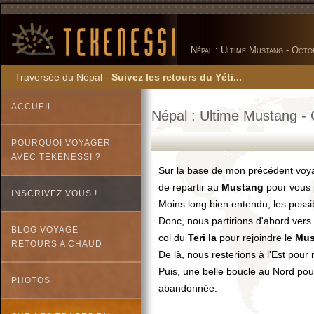
Népal : Ultime Mustang - Oct
Traversée du Népal -
Suivez les retours du Yéti...
ACCUEIL
Népal : Ultime Mustang -
POURQUOI VOYAGER
AVEC TEKENESSI ?
Sur la base de mon précédent vo
de repartir au
Mustang
pour vous 
INSCRIVEZ VOUS !
Moins long bien entendu, les possi
Donc, nous partirions d'abord vers
BLOG VOYAGE
col du
Teri la
pour rejoindre le
Mus
RETOURS A CHAUD
De là, nous resterions à l'Est pour
Puis, une belle boucle au Nord pou
PHOTOS
abandonnée.