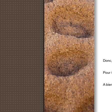
Donc,
Pour 
A bie