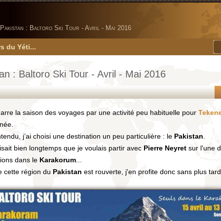
Pakistan : Baltoro Ski Tour - Avril - Mai 2016
s du Yéti...
an : Baltoro Ski Tour - Avril - Mai 2016
rre la saison des voyages par une activité peu habituelle pour
Tekene
née.
tendu, j’ai choisi une destination un peu particulière : le
Pakistan
.
isait bien longtemps que je voulais partir avec
Pierre Neyret
sur l'une 
tions dans le
Karakorum
...
cette région du
Pakistan
est rouverte, j'en profite donc sans plus tarde