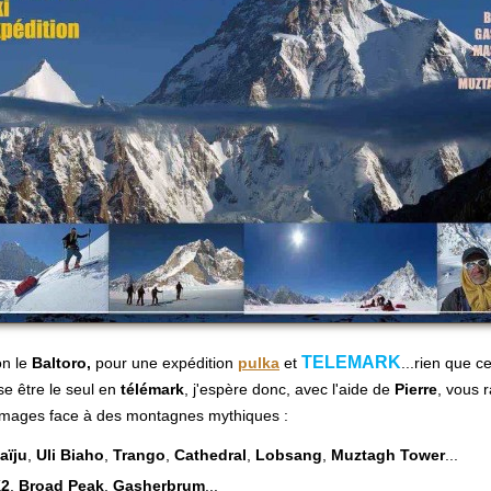
TELEMARK
on le
Baltoro,
pour une expédition
pulka
et
...rien que ce
e être le seul en
télémark
, j'espère donc, avec l'aide de
Pierre
, vous 
 images face à des montagnes mythiques :
aïju
,
Uli Biaho
,
Trango
,
Cathedral
,
Lobsang
,
Muztagh Tower
...
2
,
Broad
Peak
,
Gasherbrum
...