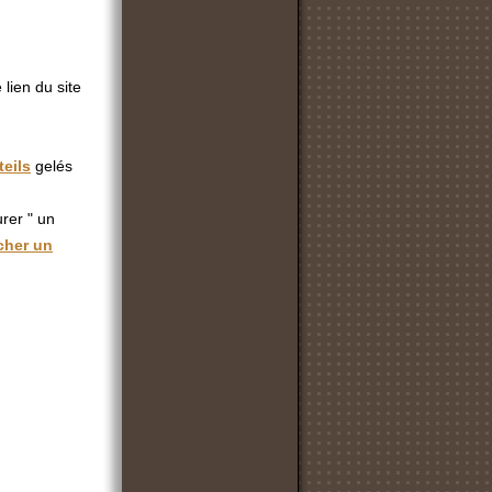
 lien du site
teils
gelés
urer " un
cher un