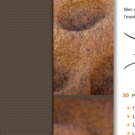
Bien 
l'espè
P
7
1
1
L