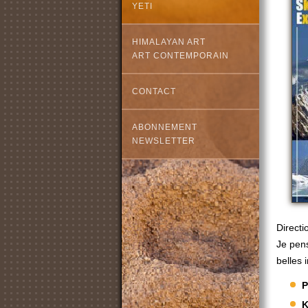
YETI
HIMALAYAN ART
ART CONTEMPORAIN
CONTACT
ABONNEMENT
NEWSLETTER
Directi
Je pens
belles
P
K