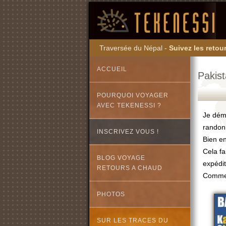
Traversée du Népal -
Suivez les retour
ACCUEIL
Pakist
POURQUOI VOYAGER
AVEC TEKENESSI ?
Je déma
randon
INSCRIVEZ VOUS !
Bien en
Cela fa
BLOG VOYAGE
expédi
RETOURS A CHAUD
Comme 
PHOTOS
SUR LES TRACES DU