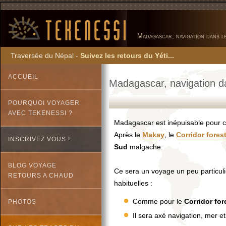
Madagascar, navigation dans 
Traversée du Népal -
Suivez les retours du Yéti...
ACCUEIL
Madagascar, navigation d
POURQUOI VOYAGER
AVEC TEKENESSI ?
Madagascar est inépuisable pour ce
Après le
Makay
, le
Corridor forest
INSCRIVEZ VOUS !
Sud
malgache.
BLOG VOYAGE
Ce sera un voyage un peu particulier
RETOURS A CHAUD
habituelles :
Comme pour le
Corridor for
PHOTOS
Il sera axé navigation, mer et