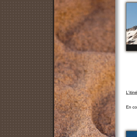
L'itin
En co