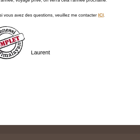
 année, voyage privé, on verra cela l'année prochaine.
si vous avez des questions, veuillez me contacter
ICI
.
Laurent