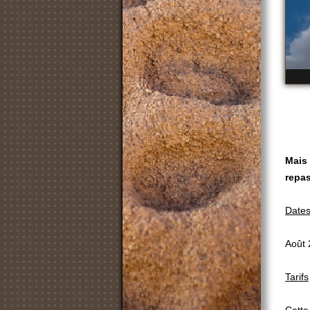
Mais 
repas
Date
Août
Tarifs