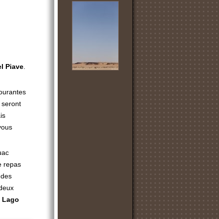
l Piave
.
courantes
 seront
is
vous
uac
le repas
 des
 deux
e
Lago