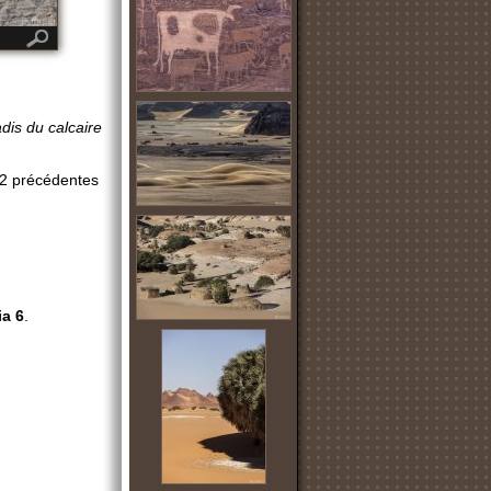
dis du calcaire
s 2 précédentes
ia 6
.