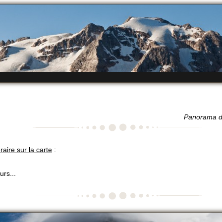
Panorama d
éraire sur la carte
:
urs...