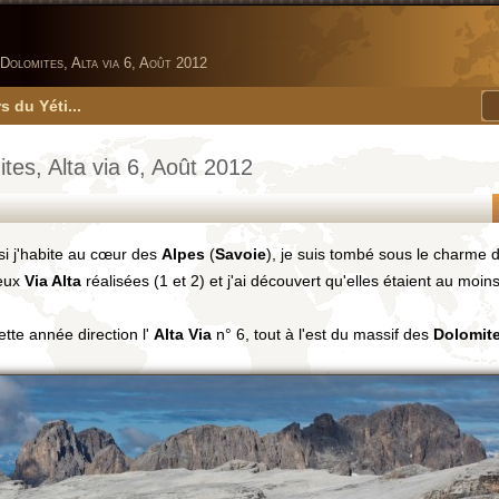
Dolomites, Alta via 6, Août 2012
s du Yéti...
tes, Alta via 6, Août 2012
i j'habite au cœur des
Alpes
(
Savoie
), je suis tombé sous le charme
eux
Via Alta
réalisées (1 et 2) et j'ai découvert qu'elles étaient au moi
tte année direction l'
Alta Via
n° 6, tout à l'est du massif des
Dolomit