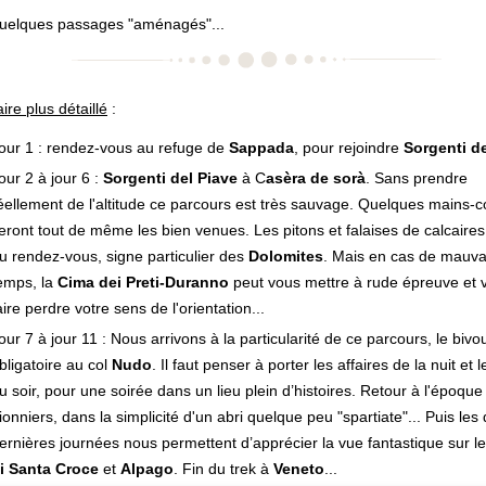
uelques passages "aménagés"...
aire plus détaillé
:
our 1 : rendez-vous au refuge de
Sappada
, pour rejoindre
Sorgenti de
our 2 à jour 6 :
Sorgenti del Piave
à C
asèra de sorà
. Sans prendre
éellement de l'altitude ce parcours est très sauvage. Quelques mains-
eront tout de même les bien venues. Les pitons et falaises de calcaires
u rendez-vous, signe particulier des
Dolomites
. Mais en cas de mauva
emps, la
Cima dei Preti-Duranno
peut vous mettre à rude épreuve et 
aire perdre votre sens de l'orientation...
our 7 à jour 11 : Nous arrivons à la particularité de ce parcours, le bivo
bligatoire au col
Nudo
. Il faut penser à porter les affaires de la nuit et 
u soir, pour une soirée dans un lieu plein d’histoires. Retour à l'époque
ionniers, dans la simplicité d'un abri quelque peu "spartiate"... Puis les
ernières journées nous permettent d’apprécier la vue fantastique sur l
i Santa Croce
et
Alpago
. Fin du trek à
Veneto
...