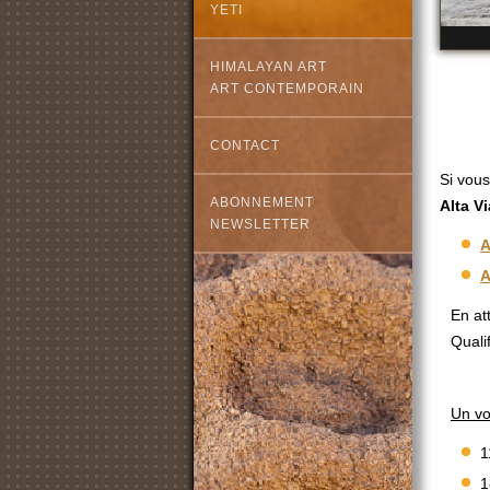
YETI
HIMALAYAN ART
ART CONTEMPORAIN
CONTACT
Si vous
ABONNEMENT
Alta Vi
NEWSLETTER
A
A
En at
Qualif
Un vo
1
1