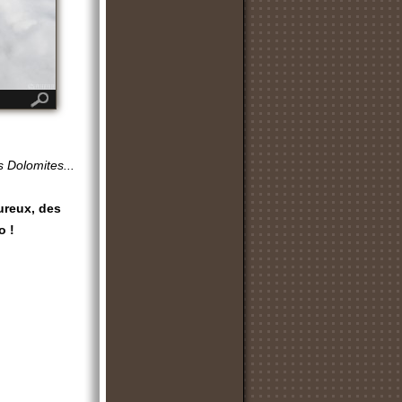
 Dolomites...
ureux, des
o !