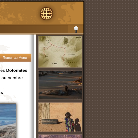
Retour au Menu
 des
Dolomites
.
ns au nombre
es
.