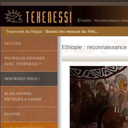
Ethiopie : reconnaissance dans
Traversée du Népal -
Suivez les retours du Yéti...
ACCUEIL
Ethiopie : reconnaissance 
POURQUOI VOYAGER
AVEC TEKENESSI ?
INSCRIVEZ VOUS !
BLOG VOYAGE
RETOURS A CHAUD
PHOTOS