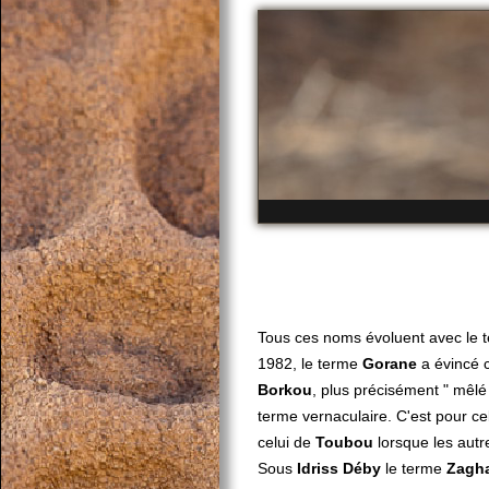
Tous ces noms évoluent avec le
1982, le terme
Gorane
a évincé 
Borkou
, plus précisément " mêl
terme vernaculaire. C'est pour c
celui de
Toubou
lorsque les aut
Sous
Idriss Déby
le terme
Zagh