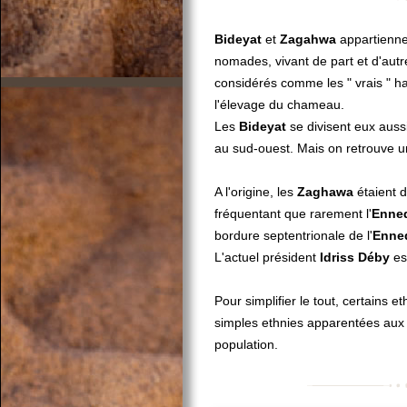
Bideyat
et
Zagahwa
appartienn
nomades, vivant de part et d'aut
considérés comme les " vrais " hab
l'élevage du chameau.
Les
Bideyat
se divisent eux auss
au sud-ouest. Mais on retrouve un
A l'origine, les
Zaghawa
étaient d
fréquentant que rarement l'
Enne
bordure septentrionale de l'
Enne
L'actuel président
Idriss Déby
es
Pour simplifier le tout, certains
simples ethnies apparentées au
population.