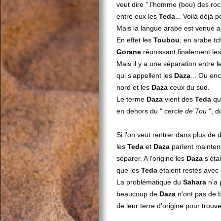
veut dire " l'homme (bou) des roc
entre eux les
Teda
... Voilà déjà 
Mais la langue arabe est venue aj
En effet les
Toubou
, en arabe t
Gorane
réunissant finalement le
Mais il y a une séparation entre 
qui s’appellent les
Daza
... Ou en
nord et les
Daza
ceux du sud.
Le terme
Daza
vient des
Teda
qui
en dehors du "
cercle de Tou
", d
Si l'on veut rentrer dans plus de 
les
Teda
et
Daza
parlent maintena
séparer. A l'origine les
Daza
s'étai
que les
Teda
étaient restés avec c
La problématique du
Sahara
n'a 
beaucoup de
Daza
n'ont pas de 
de leur terre d'origine pour trouv