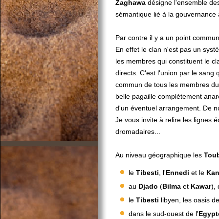
Zaghawa
désigne l'ensemble de
sémantique lié à la gouvernance a
Par contre il y a un point commun
En effet le clan n'est pas un syst
les membres qui constituent le cl
directs. C'est l'union par le sang
commun de tous les membres du cl
belle pagaille complètement anarc
d'un éventuel arrangement. De no
Je vous invite à relire les lignes é
dromadaires...
Au niveau géographique les
Tou
le
Tibesti
, l'
Ennedi
et le
Ka
au
Djado
(
Bilma
et
Kawar
),
le
Tibesti
libyen, les oasis d
dans le sud-ouest de l'
Egypt