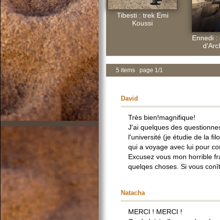
Tibesti : trek Emi
Koussi
Ennedi : 
d'Arc
5 items page 1/1
David
Très bien!magnifique!
J'ai quelques des questionnes.
l'université (je étudie de la 
qui a voyage avec lui pour co
Excusez vous mon horrible fra
quelqes choses. Si vous conîtr
Natacha
MERCI ! MERCI !