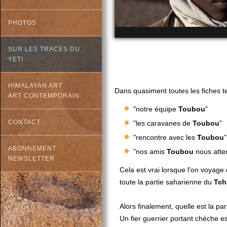
PHOTOS
SUR LES TRACES DU
YETI
HIMALAYAN ART
Dans quasiment toutes les fiches t
ART CONTEMPORAIN
"notre équipe
Toubou
"
CONTACT
"les caravanes de
Toubou
"
"rencontre avec les
Toubou
"
ABONNEMENT
"nos amis
Toubou
nous atten
NEWSLETTER
Cela est vrai lorsque l'on voyage
toute la partie saharienne du
Tch
Alors finalement, quelle est la par
Un fier guerrier portant chèche e