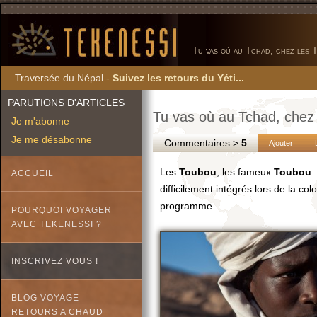
Tu vas où au Tchad, chez les T
Traversée du Népal -
Suivez les retours du Yéti...
PARUTIONS D'ARTICLES
Tu vas où au Tchad, chez 
Je m'abonne
Je me désabonne
Commentaires >
5
Ajouter
Les
Toubou
, les fameux
Toubou
.
ACCUEIL
difficilement intégrés lors de la c
programme.
POURQUOI VOYAGER
AVEC TEKENESSI ?
INSCRIVEZ VOUS !
BLOG VOYAGE
RETOURS A CHAUD