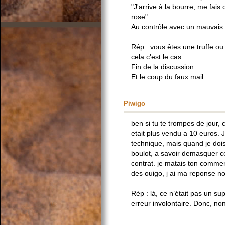
"J'arrive à la bourre, me fais 
rose"
Au contrôle avec un mauvais b
Rép : vous êtes une truffe ou
cela c'est le cas.
Fin de la discussion...
Et le coup du faux mail....
Piwigo
ben si tu te trompes de jour,
etait plus vendu a 10 euros. 
technique, mais quand je dois p
boulot, a savoir demasquer ce
contrat. je matais ton comment
des ouigo, j ai ma reponse no
Rép : là, ce n’était pas un 
erreur involontaire. Donc, non,