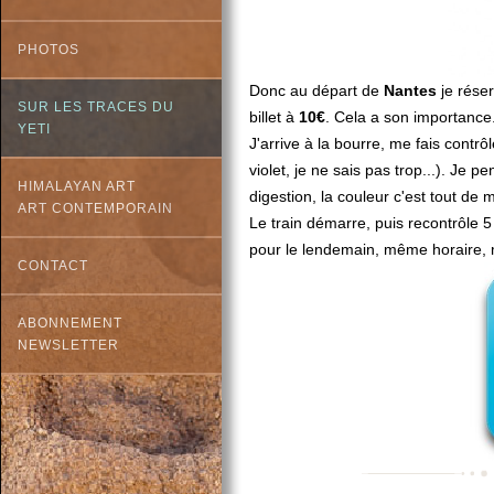
PHOTOS
Donc au départ de
Nantes
je réser
SUR LES TRACES DU
billet à
10€
. Cela a son importance.
YETI
J'arrive à la bourre, me fais contrô
violet, je ne sais pas trop...). Je 
HIMALAYAN ART
digestion, la couleur c'est tout de
ART CONTEMPORAIN
Le train démarre, puis recontrôle 5 
pour le lendemain, même horaire, 
CONTACT
ABONNEMENT
NEWSLETTER