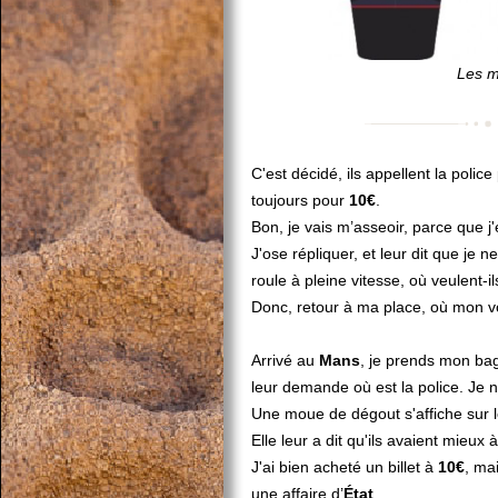
Les m
C'est décidé, ils appellent la polic
toujours pour
10€
.
Bon, je vais m’asseoir, parce que j
J'ose répliquer, et leur dit que je
roule à pleine vitesse, où veulent-ils
Donc, retour à ma place, où mon vois
Arrivé au
Mans
, je prends mon bag
leur demande où est la police. Je 
Une moue de dégout s'affiche sur le
Elle leur a dit qu'ils avaient mieux
J'ai bien acheté un billet à
10€
, ma
une affaire d’
État
.