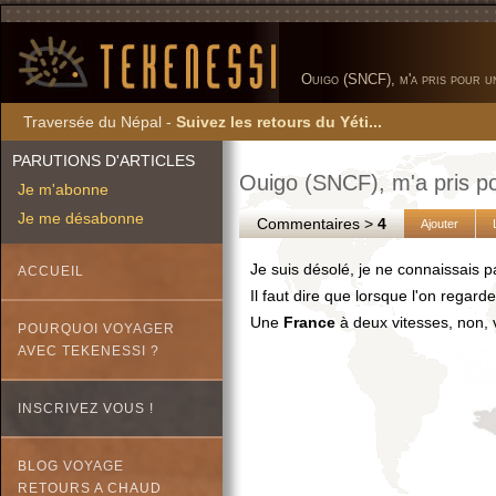
Ouigo (SNCF), m'a pris pour un 
Traversée du Népal -
Suivez les retours du Yéti...
PARUTIONS D'ARTICLES
Ouigo (SNCF), m'a pris pou
Je m'abonne
Je me désabonne
Commentaires >
4
Ajouter
Je suis désolé, je ne connaissais 
ACCUEIL
Il faut dire que lorsque l'on regar
Une
France
à deux vitesses, non, 
POURQUOI VOYAGER
AVEC TEKENESSI ?
INSCRIVEZ VOUS !
BLOG VOYAGE
RETOURS A CHAUD