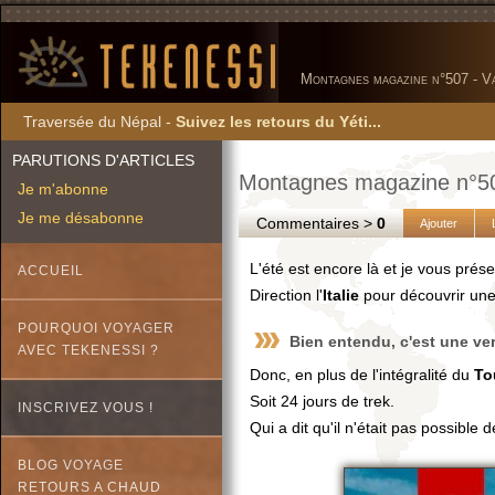
Montagnes magazine n°507 - Va
Traversée du Népal -
Suivez les retours du Yéti...
PARUTIONS D'ARTICLES
Montagnes magazine n°507
Je m'abonne
Je me désabonne
Commentaires >
0
Ajouter
L'été est encore là et je vous prés
ACCUEIL
Direction l'
Italie
pour découvrir une
POURQUOI VOYAGER
Bien entendu, c'est une ve
AVEC TEKENESSI ?
Donc, en plus de l'intégralité du
To
Soit 24 jours de trek.
INSCRIVEZ VOUS !
Qui a dit qu'il n'était pas possible
BLOG VOYAGE
RETOURS A CHAUD