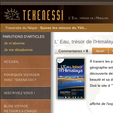
L' Eau, trésor de l'Himalaya
Traversée du Népal -
Suivez les retours du Yéti...
PARUTIONS D'ARTICLES
L' Eau, trésor de l'Himala
Je m'abonne
Je me désabonne
Commentaires >
0
Ajouter
À travers les 
ACCUEIL
géographe-ant
découverte de 
POURQUOI VOYAGER
beauté et sa 
AVEC TEKENESSI ?
Dixit le site d '
INSCRIVEZ VOUS !
affiche de l'ex
BLOG VOYAGE
RETOURS A CHAUD