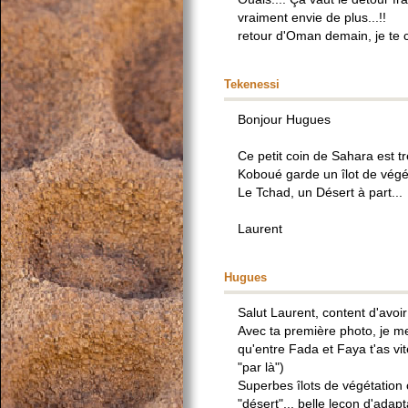
vraiment envie de plus...!!
retour d'Oman demain, je te c
Tekenessi
Bonjour Hugues
Ce petit coin de Sahara est tr
Koboué garde un îlot de végét
Le Tchad, un Désert à part...
Laurent
Hugues
Salut Laurent, content d'avoir
Avec ta première photo, je me 
qu'entre Fada et Faya t'as vite
"par là")
Superbes îlots de végétation
"désert"... belle leçon d'adapt