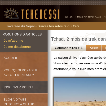
Tchad, 2 mois de trek dans l'
Traversée du Népal -
Suivez les retours du Yéti...
PARUTIONS D'ARTICLES
Tchad, 2 mois de trek dans
Je m'abonne
Je me désabonne
Commentaires >
6
Ajouter
La saison d'hiver s’achève après
ACCUEIL
Vous allez retrouver une mine d'in
attendant je vous livre mes premiè
POURQUOI VOYAGER
AVEC TEKENESSI ?
INSCRIVEZ VOUS !
BLOG VOYAGE
RETOURS A CHAUD