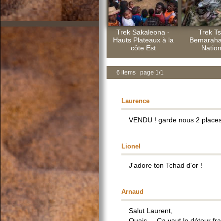
Trek Sakaleona -
Trek Ts
Hauts Plateaux à la
Bemaraha
côte Est
Nation
6 items page 1/1
Laurence
VENDU ! garde nous 2 places..
Lionel
J'adore ton Tchad d'or !
Arnaud
Salut Laurent,
Ouais.... Ça vaut le détour f