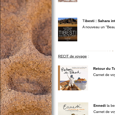
T
ibesti : Sahara in
A nouveau un "Beau l
RECIT de voyage
:
Retour du T
Carnet de vo
Ennedi
la b
Carnet de vo