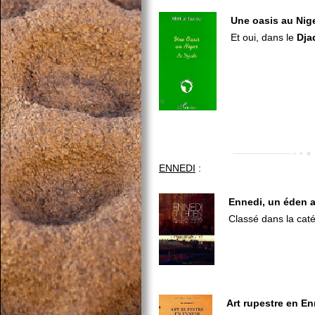
Une oasis au Nige
Et oui, dans le
Dja
ENNEDI
:
Ennedi, un éden 
Classé dans la caté
Art rupestre en En