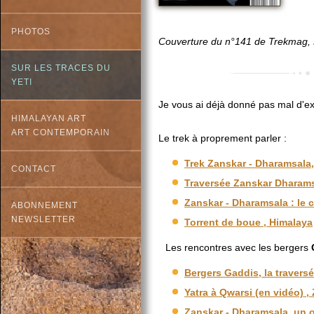
PHOTOS
Couverture du n°141 de Trekmag,
SUR LES TRACES DU
YETI
Je vous ai déjà donné pas mal d'exp
HIMALAYAN ART
ART CONTEMPORAIN
Le trek à proprement parler :
Trek Zanskar - Dharamsala, r
CONTACT
Traversée Zanskar Dharamsa
Zanskar - Dharamsala : le 
ABONNEMENT
NEWSLETTER
Torrent de boue , Himalaya
Les rencontres avec les bergers
Bergers Gaddis, la traversé
Yatra à Qwarsi (en vidéo) 
Zanskar - Dharamsala, un ou