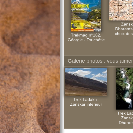
Zansk
Dharamsal
choix des
Trekmag n°162,
Géorgie - Touchétie
Galerie photos : vous aimere
Trek Ladakh :
Zanskar intérieur
Trek La
Zansk
Dharam