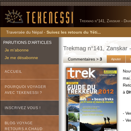
Trekmag n°141, Zanskar - Dha
Traversée du Népal -
Suivez les retours du Yéti...
PARUTIONS D'ARTICLES
Trekmag n°141, Zanskar 
Je m'abonne
Je me désabonne
Commentaires >
3
Ajouter
Nouv
ACCUEIL
mai.
Reto
POURQUOI VOYAGER
à
Dh
AVEC TEKENESSI ?
INSCRIVEZ VOUS !
- Ve
- Ve
BLOG VOYAGE
RETOURS A CHAUD