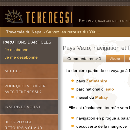
Pays Vezo, navigation et farnie
Traversée du Népal -
Suivez les retours du Yéti...
PARUTIONS D'ARTICLES
Pays Vezo, navigation et f
Je m'abonne
Je me désabonne
Commentaires >
1
Ajouter
La dernière partie de ce voyage à
ACCUEIL
pays
Zafimaniry
POURQUOI VOYAGER
parc national d'
Isalo
AVEC TEKENESSI ?
massif du
Makay
INSCRIVEZ VOUS !
Elle est résolument tournée vers la
navigation en pirogue à bala
BLOG VOYAGE
découverte de la mangrove
RETOURS A CHAUD