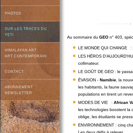
PHOTOS
SUR LES TRACES DU
YETI
Au sommaire du
GEO
n° 403, spéc
LE MONDE QUI CHANGE : la m
HIMALAYAN ART
LES HÉROS D'AUJOURD'HU
ART CONTEMPORAIN
collimateur.
LE GOÛT DE GEO : le yassa po
CONTACT
ÉVASION -
Namibie
, la nou
les habitants, la faune sauvage
ABONNEMENT
NEWSLETTER
populations en tirent un reve
MODES DE VIE :
African V
les technologies boostent l
oblige, les étudiants se press
ENVIRONNEMENT : cinq chanti
Les deux défis à relever.