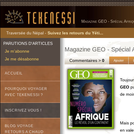
Magazine GEO - Spécial Afriq
Traversée du Népal -
Suivez les retours du Yéti...
PARUTIONS D'ARTICLES
Magazine GEO - Spécial A
Je m'abonne
Je me désabonne
Commentaires >
0
Ajouter
ACCUEIL
Toujour
GEO
pu
POURQUOI VOYAGER
de moi
AVEC TEKENESSI ?
INSCRIVEZ VOUS !
Mais pou
BLOG VOYAGE
en vale
RETOURS A CHAUD