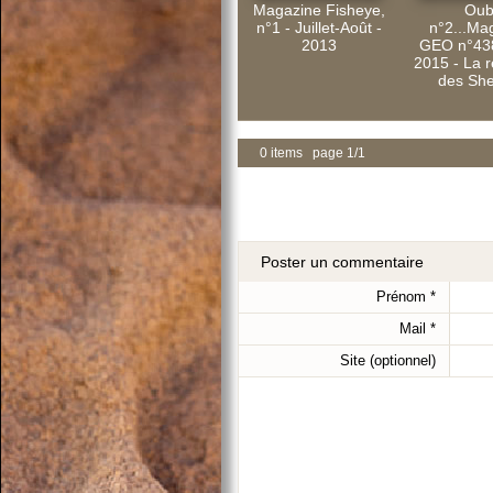
Magazine Fisheye,
Oubl
n°1 - Juillet-Août -
n°2...Ma
2013
GEO n°438
2015 - La 
des Sh
0 items page 1/1
Poster un commentaire
Prénom
*
Mail
*
Site (optionnel)