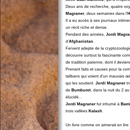
Deux ans de recherche, quatre v
Magraner
, deux semaines dans l'
H
Il a eu accès à ses journaux intime
un récit riche et dense.
Pendant des années,
Jordi Magra
d'
Afghanistan
.
Fervent adepte de la cryptozoologi
découvre surtout la fascinante c
de tradition païenne, dont il devie
Prenant faits et causes pour la 
talibans qui voient d'un mauvais œ
qui les soutient.
Jordi Magraner
tr
de
Bumburet
, dans la nuit du 2 a
élucidé...
Jordi
Magraner
fut inhumé à
Bam
trois vallées
Kalash
.
Un livre comme on aimerait en lire