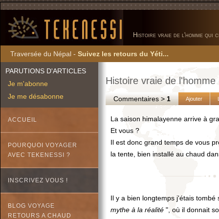
Histoire vraie de l'homme qui 
Traversée du Népal -
Suivez les retours du Yéti...
PARUTIONS D'ARTICLES
Histoire vraie de l'homme 
Je m'abonne
Je me désabonne
Commentaires >
1
Ajouter
La saison himalayenne arrive à gr
ACCUEIL
Et vous ?
Il est donc grand temps de vous prop
POURQUOI VOYAGER
la tente, bien installé au chaud da
AVEC TEKENESSI ?
INSCRIVEZ VOUS !
Il y a bien longtemps j'étais tombé
BLOG VOYAGE
mythe à la réalité
", où il donnait s
RETOURS A CHAUD