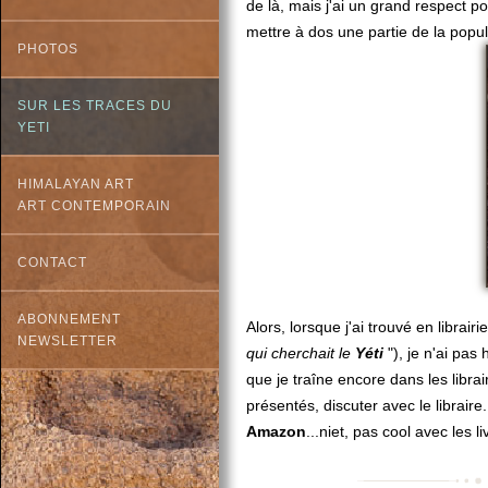
de là, mais j'ai un grand respect po
mettre à dos une partie de la popu
PHOTOS
SUR LES TRACES DU
YETI
HIMALAYAN ART
ART CONTEMPORAIN
CONTACT
ABONNEMENT
Alors, lorsque j'ai trouvé en librairi
NEWSLETTER
qui cherchait le
Yéti
"), je n'ai pas 
que je traîne encore dans les librair
présentés, discuter avec le libraire
Amazon
...niet, pas cool avec les li