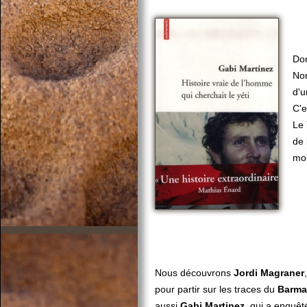
Don
Non
d'u
C'e
Le
de 
mon
Nous découvrons
Jordi Magraner
pour partir sur les traces du
Barm
aussi
Gabi Martinez
, qui a enquê