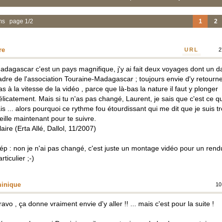
ems page 1/2
1
2
re
URL
27 f
adagascar c'est un pays magnifique, j'y ai fait deux voyages dont un d
adre de l'association Touraine-Madagascar ; toujours envie d'y retourne
as à la vitesse de la vidéo , parce que là-bas la nature il faut y plonger
élicatement. Mais si tu n'as pas changé, Laurent, je sais que c'est ce q
ais ... alors pourquoi ce rythme fou étourdissant qui me dit que je suis t
ieille maintenant pour te suivre.
laire (Erta Allé, Dallol, 11/2007)
ép : non je n'ai pas changé, c'est juste un montage vidéo pour un rend
rticulier ;-)
inique
10
ravo , ça donne vraiment envie d'y aller !! ... mais c'est pour la suite !