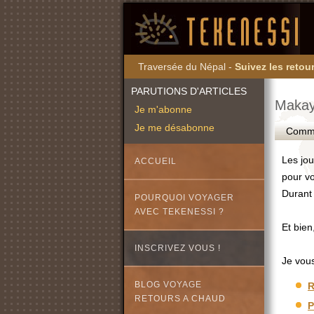
Traversée du Népal -
Suivez les retour
PARUTIONS D'ARTICLES
Makay
Je m'abonne
Je me désabonne
Commen
Les jou
ACCUEIL
pour v
Durant 
POURQUOI VOYAGER
AVEC TEKENESSI ?
Et bien
INSCRIVEZ VOUS !
Je vou
BLOG VOYAGE
R
RETOURS A CHAUD
P