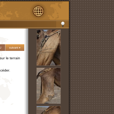
U
suivant
»
sur le terrain
ncéder.