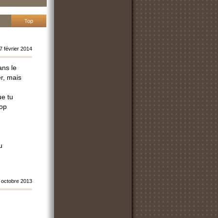
Top
évrier 2014
ans le
r, mais
ue tu
rop
u
 octobre 2013