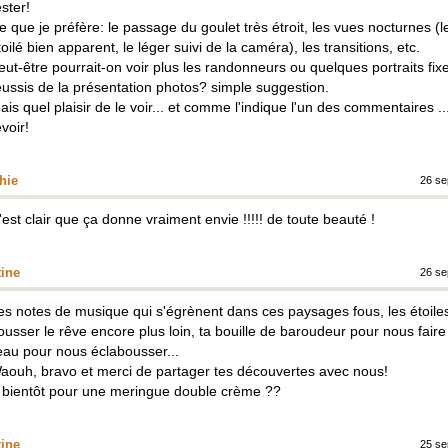
ester!
e que je préfère: le passage du goulet très étroit, les vues nocturnes (le
toilé bien apparent, le léger suivi de la caméra), les transitions, etc.
eut-être pourrait-on voir plus les randonneurs ou quelques portraits fixe
éussis de la présentation photos? simple suggestion.
ais quel plaisir de le voir... et comme l'indique l'un des commentaires ..
evoir!
hie
26 se
'est clair que ça donne vraiment envie !!!!! de toute beauté !
tine
26 se
es notes de musique qui s'égrènent dans ces paysages fous, les étoile
ousser le rêve encore plus loin, ta bouille de baroudeur pour nous faire
'eau pour nous éclabousser...
aouh, bravo et merci de partager tes découvertes avec nous!
 bientôt pour une meringue double crème ??
tine
25 se