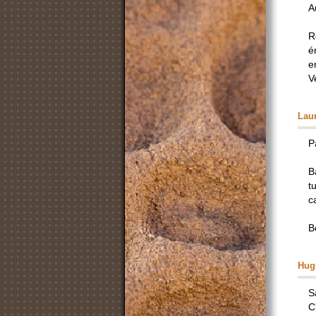
A
R
é
e
V
Lau
P
B
t
c
B
Hug
S
C