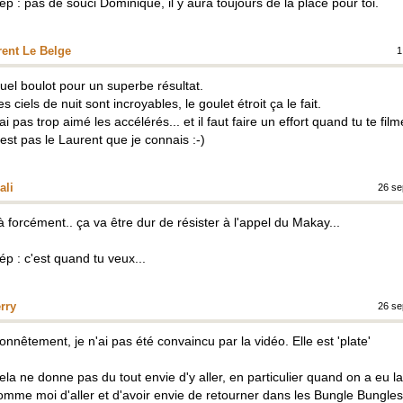
ép : pas de souci Dominique, il y aura toujours de la place pour toi.
rent Le Belge
1
uel boulot pour un superbe résultat.
es ciels de nuit sont incroyables, le goulet étroit ça le fait.
'ai pas trop aimé les accélérés... et il faut faire un effort quand tu te fil
'est pas le Laurent que je connais :-)
ali
26 se
à forcément.. ça va être dur de résister à l'appel du Makay...
ép : c'est quand tu veux...
rry
26 se
onnêtement, je n'ai pas été convaincu par la vidéo. Elle est 'plate'
ela ne donne pas du tout envie d'y aller, en particulier quand on a eu l
omme moi d'aller et d'avoir envie de retourner dans les Bungle Bungle