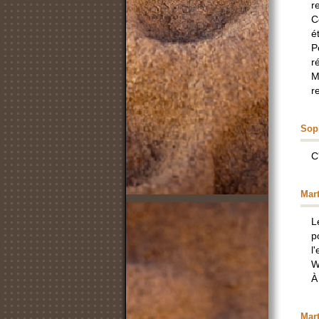
r
C
é
P
r
M
r
Sop
C
Mar
L
p
l
W
À
Mar