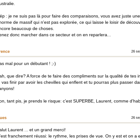
ustralie.
ép : je ne suis pas là pour faire des comparaisons, vous avez juste une
norme de massif qui n'est pas explorée, ce qui laisse le loisir de découv
ncore beaucoup de choses.
enez donc marcher dans ce secteur et on en reparlera...
rence
26 se
as mal pour un débutant ! ;-)
ah, que dire? A force de te faire des compliments sur la qualité de tes 
u vas finir par avoir les chevilles qui enflent et tu pourras plus passer da
anyons!
on, tant pis, je prends le risque: c'est SUPERBE, Laurent, comme d'hab
ues
26 se
alut Laurent ... et un grand merci!
'est franchement réussi: le rythme, les prises de vue. On y est et on a 