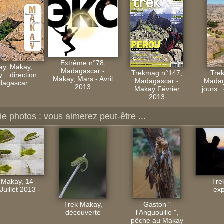
Extrême n°78,
y, Makay,
Madagascar -
Trekmag n°147,
Tre
.. direction
Makay, Mars - Avril
Madagascar -
Madag
agascar.
2013
Makay Février
jours.
2013
ie photos : vous aimerez peut-être ...
 Makay, 14
Tre
 Juillet 2013 -
exp
Trek Makay,
Gaston "
découverte
l'Anguouille ",
pêche au Makay