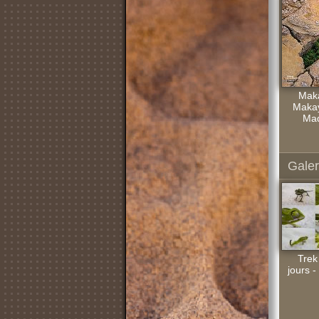
Maka
Makay.
Mad
Galer
Trek
jours -