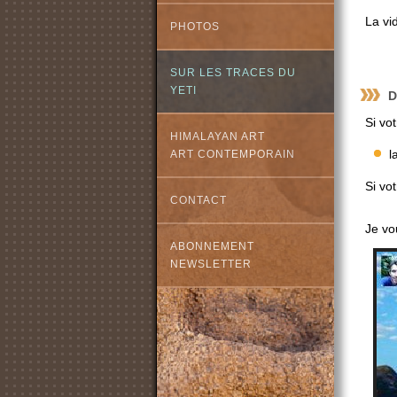
La vi
PHOTOS
SUR LES TRACES DU
YETI
D
Si vo
HIMALAYAN ART
l
ART CONTEMPORAIN
Si vot
CONTACT
Je vo
ABONNEMENT
NEWSLETTER