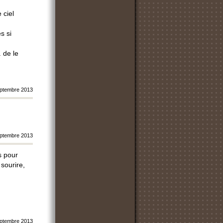
 ciel
s si
. de le
ptembre 2013
ptembre 2013
s pour
 sourire,
ptembre 2013