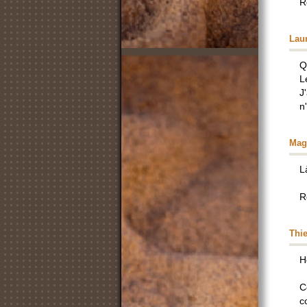
R
Lau
Q
L
J
n
Mag
L
R
Thie
H
C
c