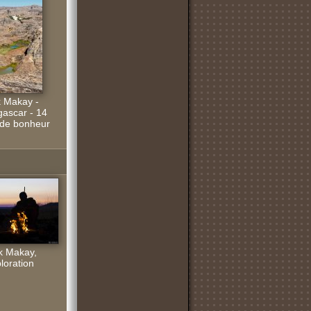
k Makay -
ascar - 14
..de bonheur
k Makay,
loration