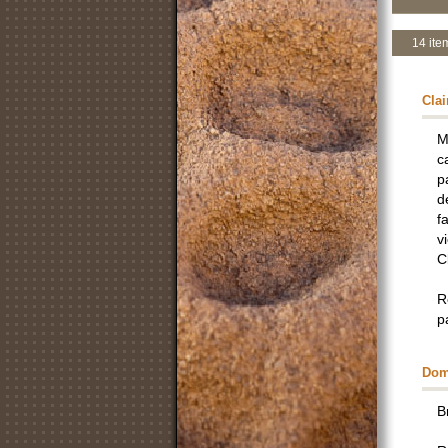
14 it
Clai
M
c
p
d
f
v
C
R
pa
Dom
B