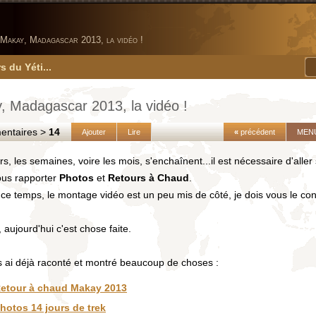
Makay, Madagascar 2013, la vidéo !
s du Yéti...
, Madagascar 2013, la vidéo !
taires >
14
Ajouter
Lire
«
précédent
MEN
rs, les semaines, voire les mois, s'enchaînent...il est nécessaire d'aller 
ous rapporter
Photos
et
Retours à Chaud
.
ce temps, le montage vidéo est un peu mis de côté, je dois vous le co
, aujourd'hui c'est chose faite.
s ai déjà raconté et montré beaucoup de choses :
etour à chaud Makay 2013
hotos 14 jours de trek