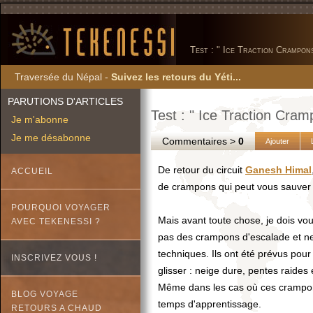
Test : " Ice Traction Crampon
Traversée du Népal -
Suivez les retours du Yéti...
PARUTIONS D'ARTICLES
Test : " Ice Traction Cram
Je m'abonne
Je me désabonne
Commentaires >
0
Ajouter
De retour du circuit
Ganesh Himal
ACCUEIL
de crampons qui peut vous sauver u
POURQUOI VOYAGER
Mais avant toute chose, je dois vo
AVEC TEKENESSI ?
pas des crampons d'escalade et ne 
techniques. Ils ont été prévus pou
INSCRIVEZ VOUS !
glisser : neige dure, pentes raides
Même dans les cas où ces crampons 
BLOG VOYAGE
temps d'apprentissage.
RETOURS A CHAUD