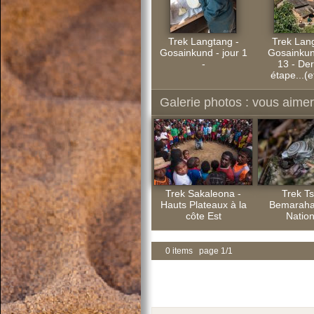
Trek Langtang -
Trek Lan
Gosainkund - jour 1
Gosainkund
-
13 - Der
étape...(et
Galerie photos : vous aimere
Trek Sakaleona -
Trek Ts
Hauts Plateaux à la
Bemaraha
côte Est
Nation
0 items page 1/1