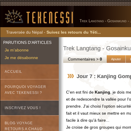
Trek Langtang - Gosainkund - 
Traversée du Népal -
Suivez les retours du Yéti...
PARUTIONS D'ARTICLES
Trek Langtang - Gosainkun
Je m'abonne
Je me désabonne
Commentaires >
0
Ajouter
ACCUEIL
Jour 7 : Kanjing Gom
POURQUOI VOYAGER
C'en est fini de
Kanjing
, je dois m
AVEC TEKENESSI ?
et de redescendre la vallée pour l'
prendre. J'ai choisi l'option sécuri
INSCRIVEZ VOUS !
fait et il vaut mieux se mettre en 
facile à dire qu'à faire...
BLOG VOYAGE
Je croise de gros groupes qui mon
RETOURS A CHAUD