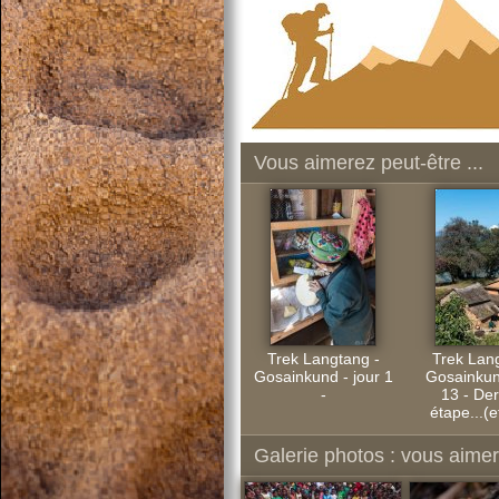
Vous aimerez peut-être ...
Trek Langtang -
Trek Lan
Gosainkund - jour 1
Gosainkund
-
13 - Der
étape...(et
Galerie photos : vous aimere