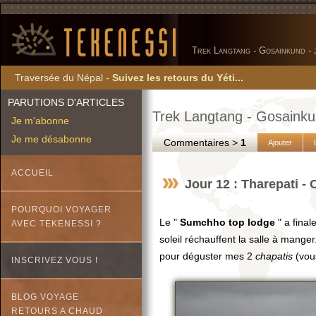
Trek Langtang - Gosainkund - 
Traversée du Népal -
Suivez les retours du Yéti...
PARUTIONS D'ARTICLES
Trek Langtang - Gosainkun
Je m'abonne
Je me désabonne
Commentaires >
1
Ajouter
ACCUEIL
Jour 12 : Tharepati - 
POURQUOI VOYAGER
Le "
Sumchho top lodge
" a final
AVEC TEKENESSI ?
soleil réchauffent la salle à manger
pour déguster mes 2
chapatis
(vous
INSCRIVEZ VOUS !
BLOG VOYAGE
RETOURS A CHAUD