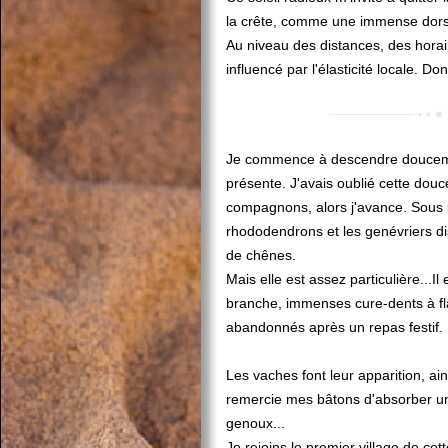
la crête, comme une immense dorsa
Au niveau des distances, des horai
influencé par l'élasticité locale. Do
Je commence à descendre doucemen
présente. J'avais oublié cette douc
compagnons, alors j'avance. Sous l
rhododendrons et les genévriers di
de chênes.
Mais elle est assez particulière...I
branche, immenses cure-dents à fl
abandonnés après un repas festif.
Les vaches font leur apparition, ai
remercie mes bâtons d'absorber une
genoux...
Je rejoins le premier village de cett