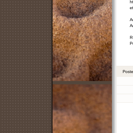
h
e
A
A
R
P
Post