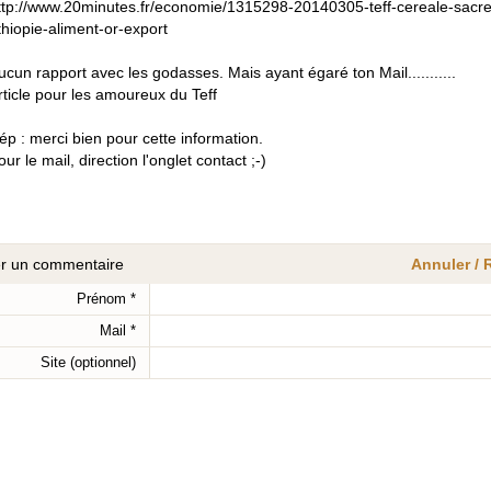
ttp://www.20minutes.fr/economie/1315298-20140305-teff-cereale-sacr
thiopie-aliment-or-export
ucun rapport avec les godasses. Mais ayant égaré ton Mail...........
rticle pour les amoureux du Teff
ép : merci bien pour cette information.
our le mail, direction l'onglet contact ;-)
er un commentaire
Annuler /
Prénom
*
Mail
*
Site (optionnel)