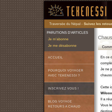
Traversée du Népal -
Suivez les retour
PARUTIONS D'ARTICLES
Chaus
Je m'abonne
Je me désabonne
Commen
En ce d
ACCUEIL
complè
Je ne 
POURQUOI VOYAGER
chaus
AVEC TEKENESSI ?
Cette i
INSCRIVEZ VOUS !
Wilcox
Il a ré
BLOG VOYAGE
Vous l
RETOURS A CHAUD
destina