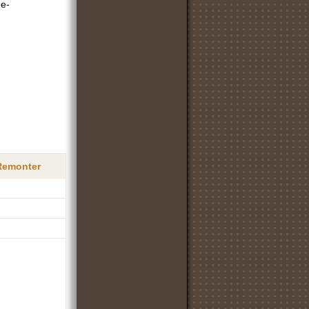
ee-
 Remonter