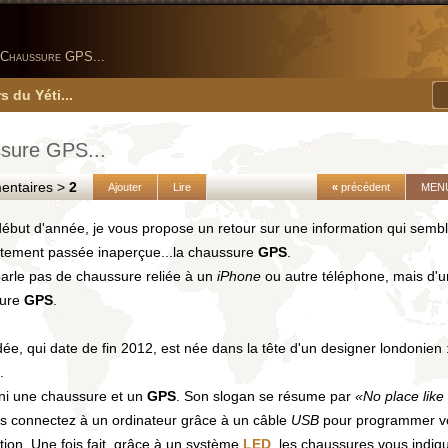
Chaussure GPS...
s du Yéti...
sure GPS...
taires >
2
Ajouter
Lire
«
précédent
MEN
ébut d'année, je vous propose un retour sur une information qui sembl
tement passée inaperçue...la chaussure
GPS
.
parle pas de chaussure reliée à un
iPhone
ou autre téléphone, mais d'u
sure
GPS
.
dée, qui date de fin 2012, est née dans la tête d'un designer londonien 
.
uni une chaussure et un
GPS
. Son slogan se résume par
«No place lik
es connectez à un ordinateur grâce à un câble
USB
pour programmer v
tion. Une fois fait, grâce à un système
LED
, les chaussures vous indiq