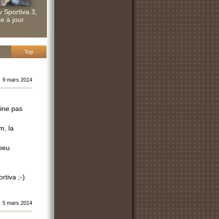
 Sportiva 3,
e à jour
Top
9 mars 2014
gine pas
m, la
 peu
rtiva ;-)
5 mars 2014