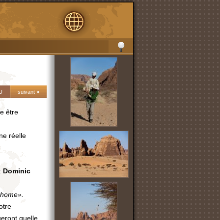
U
suivant
»
e être
ne réelle
:
Dominic
e home».
otre
ueront quelle