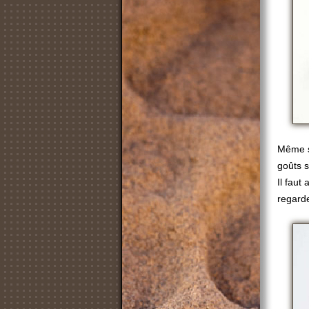
Même si
goûts s
Il faut
regarde