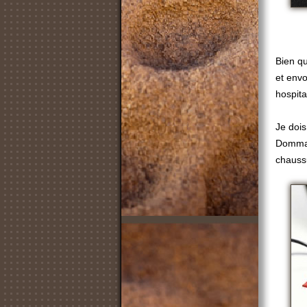
Bien qu
et envo
hospital
Je dois
Dommage
chauss