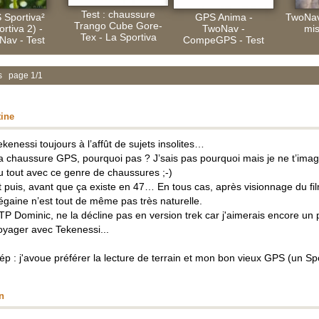
Test : chaussure
 Sportiva²
GPS Anima -
TwoNav
Trango Cube Gore-
ortiva 2) -
TwoNav -
mis
Tex - La Sportiva
Nav - Test
CompeGPS - Test
s page 1/1
tine
ekenessi toujours à l’affût de sujets insolites…
a chaussure GPS, pourquoi pas ? J’sais pas pourquoi mais je ne t’ima
u tout avec ce genre de chaussures ;-)
t puis, avant que ça existe en 47… En tous cas, après visionnage du fil
égaine n’est tout de même pas très naturelle.
TP Dominic, ne la décline pas en version trek car j'aimerais encore un
oyager avec Tekenessi...
ép : j'avoue préférer la lecture de terrain et mon bon vieux GPS (un Spo
n