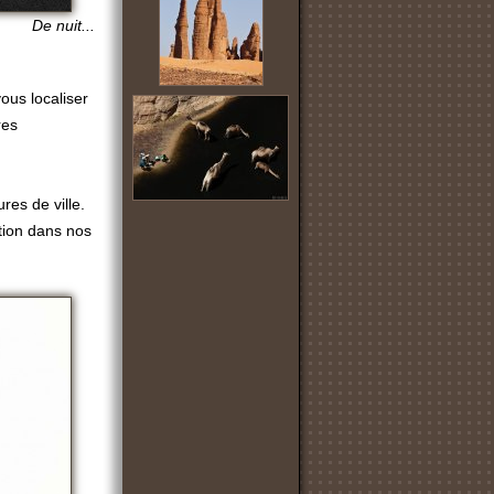
De nuit...
ous localiser
res
res de ville.
ation dans nos