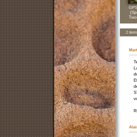
GPS
(Sp
Two
2 item
Mar
T
L
d
E
d
S
v
R
Alai