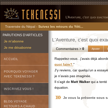
L'Aventure, c'est quoi exactem
Traversée du Népal -
Suivez les retours du Yéti...
PARUTIONS D'ARTICLES
L'Aventure, c'est quoi ex
Je m'abonne
Je me désabonne
Commentaires >
0
Ajouter
Rappelez-vous...j'avais déjà abord
ACCUEIL
quoi faire?
"
J'y reviens, car quelqu'un a essa
POURQUOI VOYAGER
je n'avais pas imaginée.
AVEC TEKENESSI ?
Il s'agit de
Matt Walker
qui a tenté
équation.
INSCRIVEZ VOUS !
Je vous la présente sous s
BLOG VOYAGE
RETOURS A CHAUD