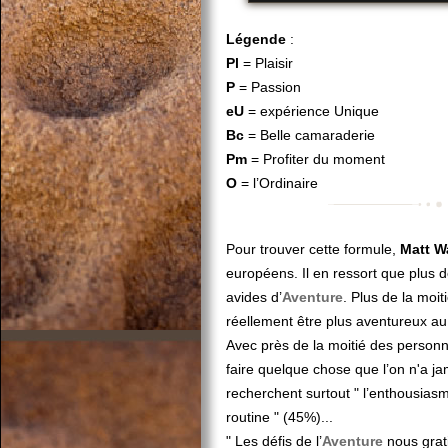
Légende
:
Pl
= Plaisir
P
= Passion
eU
= expérience Unique
Bc
= Belle camaraderie
Pm
= Profiter du moment
O
= l’Ordinaire
Pour trouver cette formule,
Matt W
européens. Il en ressort que plus 
avides d’
Aventure
. Plus de la moi
réellement être plus aventureux au
Avec près de la moitié des personn
faire quelque chose que l’on n'a ja
recherchent surtout " l’enthousiasme
routine " (45%)...
" Les défis de l’
Aventure
nous grati