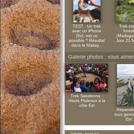
TEST : Un trek
Trek cor
avec un iPhone
forest
(5s), est-ce
(Madagas
possible ? Résultat
Jour 21 M
dans le Makay...
Galerie photos : vous aimere
Trek Sakaleona -
Hauts Plateaux à la
côte Est
Réparati
tous genre
Est .