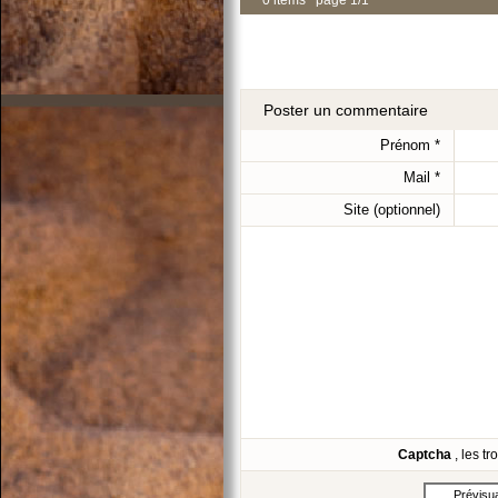
0 items page 1/1
Poster un commentaire
Prénom
*
Mail
*
Site (optionnel)
Captcha
, les t