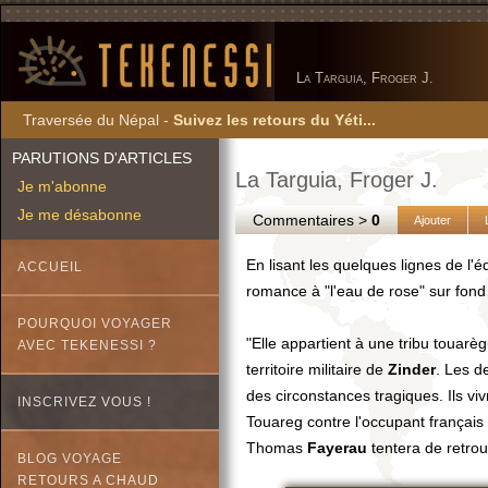
La Targuia, Froger J.
Traversée du Népal -
Suivez les retours du Yéti...
PARUTIONS D'ARTICLES
La Targuia, Froger J.
Je m'abonne
Je me désabonne
Commentaires >
0
Ajouter
En lisant les quelques lignes de l'
ACCUEIL
romance à "l'eau de rose" sur fon
POURQUOI VOYAGER
"Elle appartient à une tribu touar
AVEC TEKENESSI ?
territoire militaire de
Zinder
. Les d
des circonstances tragiques. Ils v
INSCRIVEZ VOUS !
Touareg contre l'occupant français 
Thomas
Fayerau
tentera de retrouv
BLOG VOYAGE
RETOURS A CHAUD