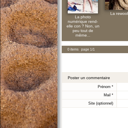
La rewoolu
La photo
numérique rend-
elle con ? Non, un
peu tout de
même...
0 items page 1/1
Poster un commentaire
Prénom
*
Mail
*
Site (optionnel)