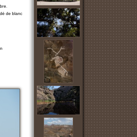
bre.
rdé de blanc
un