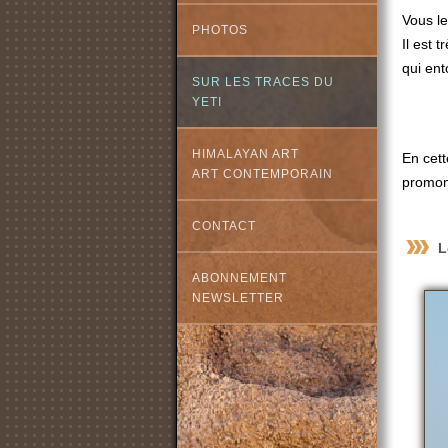
Vous le
PHOTOS
Il est 
qui ent
SUR LES TRACES DU
YETI
HIMALAYAN ART
En cet
ART CONTEMPORAIN
promont
CONTACT
L
ABONNEMENT
NEWSLETTER