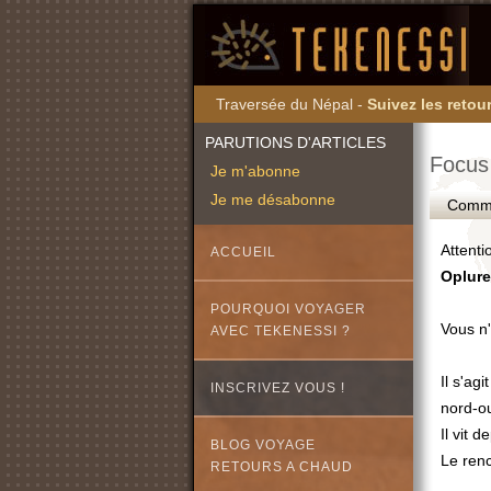
Traversée du Népal -
Suivez les retour
PARUTIONS D'ARTICLES
Focus 
Je m'abonne
Je me désabonne
Commen
Attentio
ACCUEIL
Oplure
POURQUOI VOYAGER
Vous n
AVEC TEKENESSI ?
Il s'ag
INSCRIVEZ VOUS !
nord-o
Il vit 
BLOG VOYAGE
Le ren
RETOURS A CHAUD