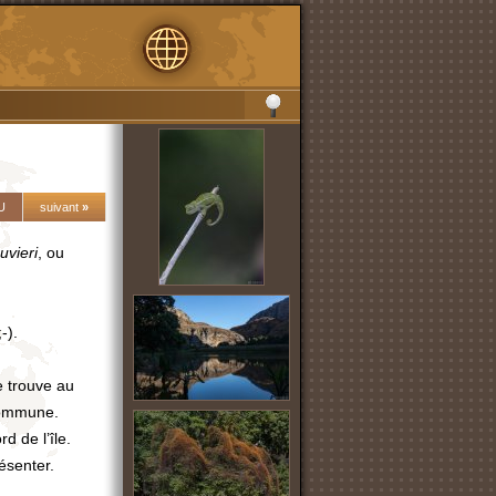
U
suivant
»
uvieri
, ou
-).
e trouve au
 commune.
rd de l’île.
résenter.