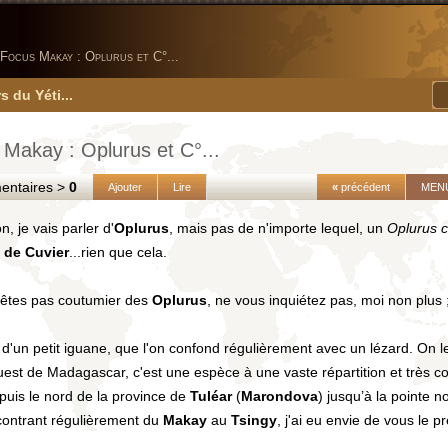
Focus Makay : Oplurus et C°...
s du Yéti...
Makay : Oplurus et C°...
taires >
0
Ajouter
Lire
«
précédent
MEN
n, je vais parler d'
Oplurus
, mais pas de n'importe lequel, un
Oplurus c
 de Cuvier
...rien que cela.
'êtes pas coutumier des
Oplurus
, ne vous inquiétez pas, moi non plus ;
it d'un petit iguane, que l'on confond régulièrement avec un lézard. On l
uest de Madagascar, c'est une espèce à une vaste répartition et très
depuis le nord de la province de
Tuléar
(
Marondova
) jusqu’à la pointe no
contrant régulièrement du
Makay
au
Tsingy
, j'ai eu envie de vous le p