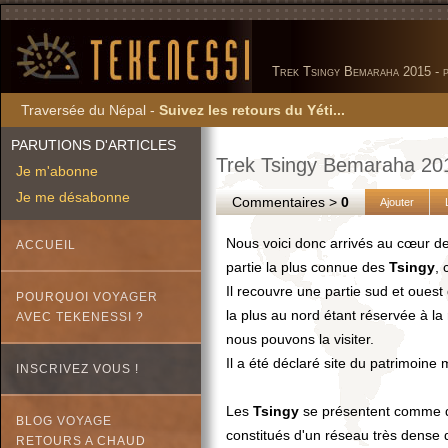
Trek Tsingy Bemaraha 2015 - pa
Traversée du Népal -
Suivez les retours du Yéti...
PARUTIONS D'ARTICLES
Trek Tsingy Bemaraha 2015 
Je m'abonne
Je me désabonne
Commentaires >
0
Ajouter
Nous voici donc arrivés au cœur d
ACCUEIL
partie la plus connue des
Tsingy
, 
Il recouvre une partie sud et oues
POURQUOI VOYAGER
la plus au nord étant réservée à l
AVEC TEKENESSI ?
nous pouvons la visiter.
Il a été déclaré site du patrimoine 
INSCRIVEZ VOUS !
Les
Tsingy
se présentent comme de
BLOG VOYAGE
constitués d'un réseau très dense d
RETOURS A CHAUD