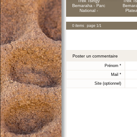
Trek Tsingy
Trek Ts
Bemaraha - Parc
Bemara
National -
Platea
0 items page 1/1
Poster un commentaire
Prénom
*
Mail
*
Site (optionnel)