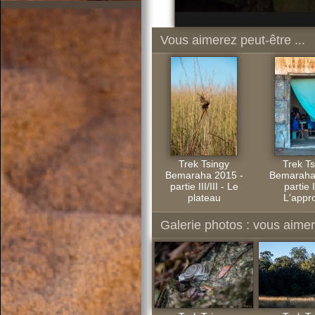
Vous aimerez peut-être ...
Trek Tsingy
Trek Ts
Bemaraha 2015 -
Bemaraha
partie III/III - Le
partie I/
plateau
L'appr
Galerie photos : vous aimere