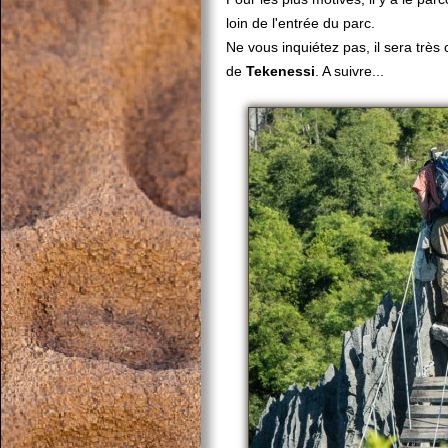
loin de l'entrée du parc.
Ne vous inquiétez pas, il sera trè
de
Tekenessi
. A suivre...