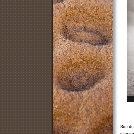
Son der
sauvage