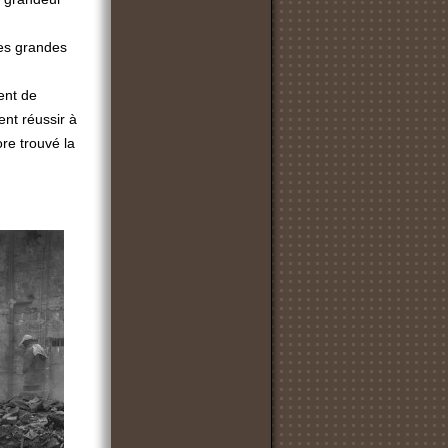
ses grandes
sent de
ent réussir à
ore trouvé la