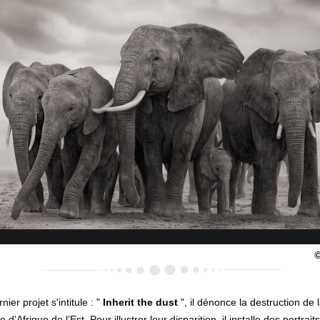
©
nier projet s'intitule : "
Inherit the dust
", il dénonce la destruction de 
 d’Afrique de l’Est. Pour illustrer leur disparition, il installe des portrai