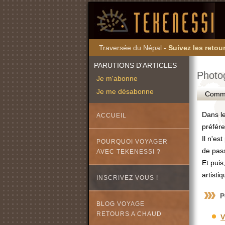
Traversée du Népal -
Suivez les retour
PARUTIONS D'ARTICLES
Photog
Je m'abonne
Je me désabonne
Commen
Dans l
ACCUEIL
préfér
Il n'es
POURQUOI VOYAGER
de pass
AVEC TEKENESSI ?
Et puis
artisti
INSCRIVEZ VOUS !
P
BLOG VOYAGE
RETOURS A CHAUD
V