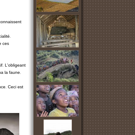
 connaissent
alité.
e ces
if. L'obligeant
a la faune.
nce. Ceci est