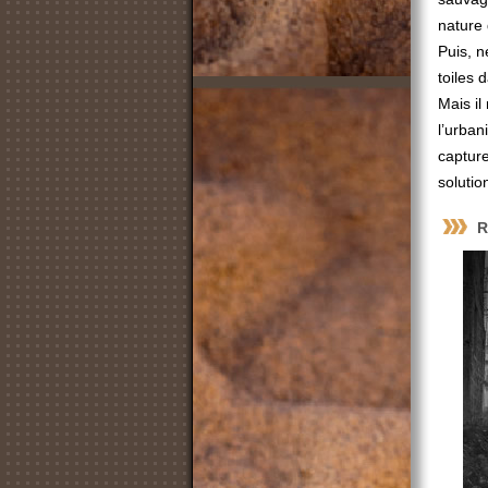
nature 
Puis, n
toiles 
Mais il
l’urban
capture
solutio
R