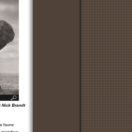
 Nick Brandt
la faune
ts grandeur