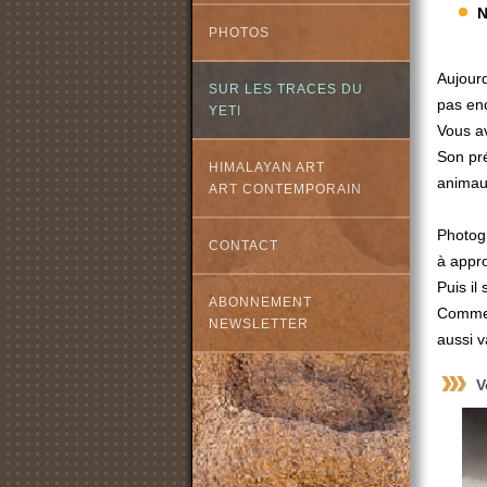
N
PHOTOS
Aujourd
SUR LES TRACES DU
pas en
YETI
Vous av
Son pré
HIMALAYAN ART
animau
ART CONTEMPORAIN
Photogr
CONTACT
à appro
Puis il
ABONNEMENT
Comme q
NEWSLETTER
aussi v
V