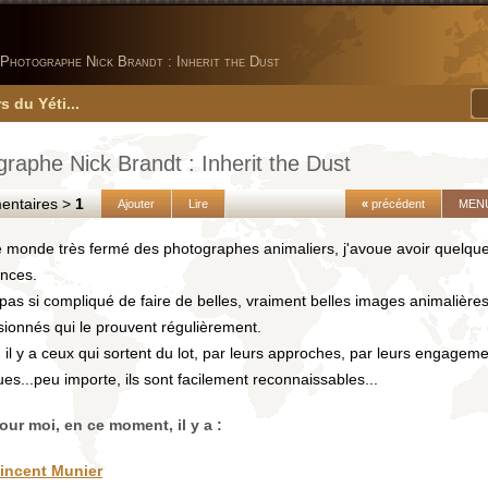
Photographe Nick Brandt : Inherit the Dust
s du Yéti...
raphe Nick Brandt : Inherit the Dust
taires >
1
Ajouter
Lire
«
précédent
MEN
e monde très fermé des photographes animaliers, j'avoue avoir quelqu
ences.
t pas si compliqué de faire de belles, vraiment belles images animalières,
ionnés qui le prouvent régulièrement.
, il y a ceux qui sortent du lot, par leurs approches, par leurs engagem
ques...peu importe, ils sont facilement reconnaissables...
our moi, en ce moment, il y a :
incent Munier