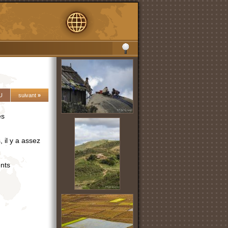
U
suivant
»
es
 il y a assez
ents