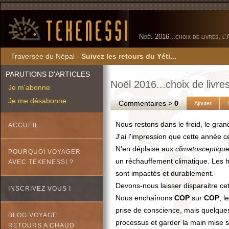
Noël 2016...choix de livres, l
Traversée du Népal -
Suivez les retours du Yéti...
PARUTIONS D'ARTICLES
Noël 2016...choix de livres
Je m'abonne
Je me désabonne
Commentaires >
0
Ajouter
Nous restons dans le froid, le grand
ACCUEIL
J'ai l'impression que cette année c
N'en déplaise aux
climatosceptiqu
POURQUOI VOYAGER
un réchauffement climatique. Les h
AVEC TEKENESSI ?
sont impactés et durablement.
Devons-nous laisser disparaitre cet
INSCRIVEZ VOUS !
Nous enchaînons
COP
sur
COP
, l
prise de conscience, mais quelque
BLOG VOYAGE
processus et garder la main mise 
RETOURS A CHAUD