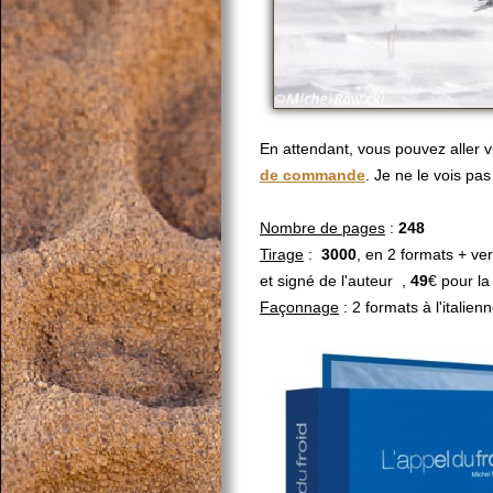
En attendant, vous pouvez aller vi
de commande
. Je ne le vois pa
Nombre de pages
:
248
Tirage
:
3000
, en 2 formats + ve
et signé de l'auteur ,
49
€ pour la
Façonnage
: 2 formats à l'italie