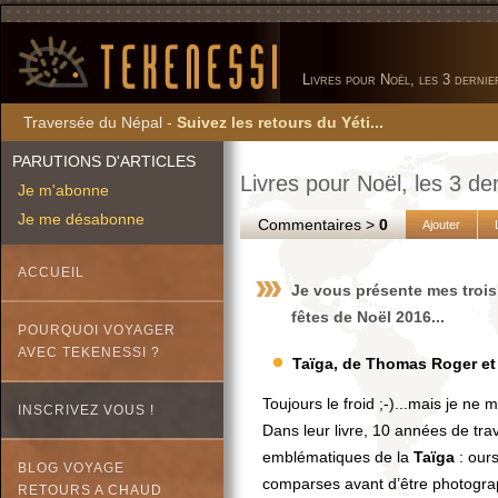
Livres pour Noël, les 3 derniers
Traversée du Népal -
Suivez les retours du Yéti...
PARUTIONS D'ARTICLES
Livres pour Noël, les 3 derni
Je m'abonne
Je me désabonne
Commentaires >
0
Ajouter
ACCUEIL
Je vous présente mes trois 
fêtes de Noël 2016...
POURQUOI VOYAGER
AVEC TEKENESSI ?
Taïga, de Thomas Roger et 
Toujours le froid ;-)...mais je ne 
INSCRIVEZ VOUS !
Dans leur livre, 10 années de tra
emblématiques de la
Taïga
: ours
BLOG VOYAGE
comparses avant d’être photograp
RETOURS A CHAUD