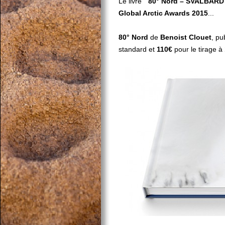
Le livre "
80° Nord – SVALBARD
Global Arctic Awards 2015
...
80° Nord
de
Benoist Clouet
, pu
standard et
110€
pour le tirage à