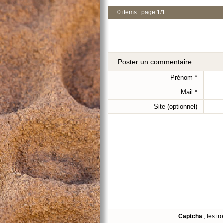
0 items page 1/1
Poster un commentaire
Prénom
*
Mail
*
Site (optionnel)
Captcha
, les t