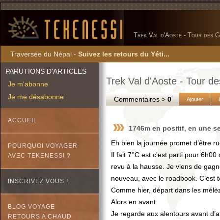
Trek Val d'Aoste - Tour des G
Traversée du Népal -
Suivez les retours du Yéti...
PARUTIONS D'ARTICLES
Trek Val d'Aoste - Tour d
Je m'abonne
Je me désabonne
Commentaires >
0
Ajouter
ACCUEIL
1746m en positif, en une se
Eh bien la journée promet d’être 
POURQUOI VOYAGER
Il fait 7°C est c’est parti pour 6
AVEC TEKENESSI ?
revu à la hausse. Je viens de gagn
nouveau, avec le roadbook. C’est 
INSCRIVEZ VOUS !
Comme hier, départ dans les mélèzes
Alors en avant.
BLOG VOYAGE
Je regarde aux alentours avant d’a
RETOURS A CHAUD