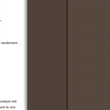
i seulement....
musique est
ant le son