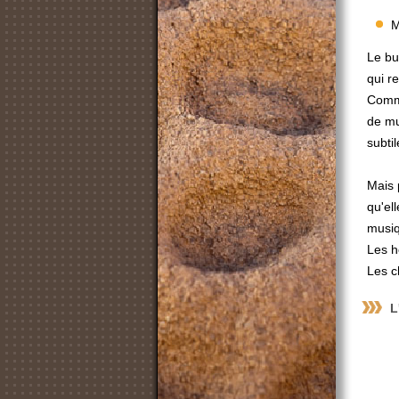
M
Le bu
qui r
Comme
de mu
subti
Mais 
qu'ell
musiqu
Les h
Les c
L