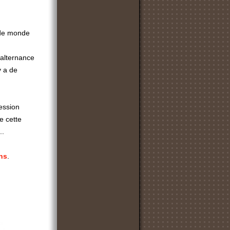
s de monde
alternance
y a de
ression
e cette
..
ns
.