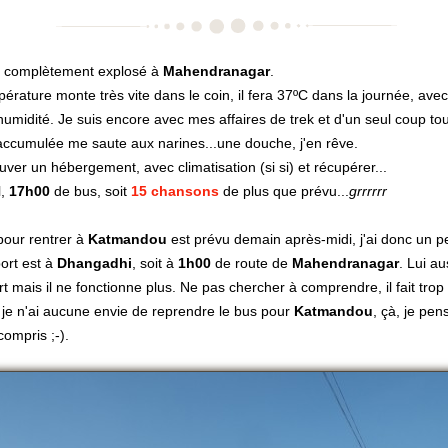
ve complètement explosé à
Mahendranagar
.
érature monte très vite dans le coin, il fera 37ºC dans la journée, ave
humidité. Je suis encore avec mes affaires de trek et d'un seul coup to
accumulée me saute aux narines...une douche, j'en rêve.
ouver un hébergement, avec climatisation (si si) et récupérer...
l,
17h00
de bus, soit
15 chansons
de plus que prévu...
grrrrrr
pour rentrer à
Katmandou
est prévu demain après-midi, j'ai donc un 
ort est à
Dhangadhi
, soit à
1h00
de route de
Mahendranagar
. Lui au
t mais il ne fonctionne plus. Ne pas chercher à comprendre, il fait trop
, je n'ai aucune envie de reprendre le bus pour
Katmandou
, çà, je pe
compris ;-).