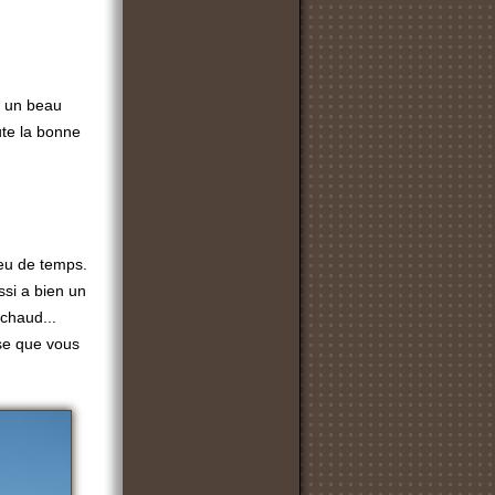
c un beau
ute la bonne
peu de temps.
ssi a bien un
 chaud...
nse que vous