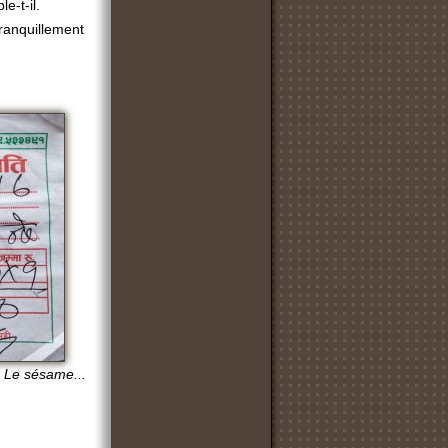
e-t-il.
tranquillement
Le sésame...