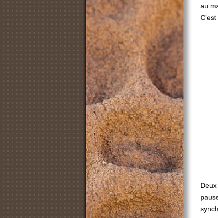
au ma
C'est 
Deux 
pause
synch