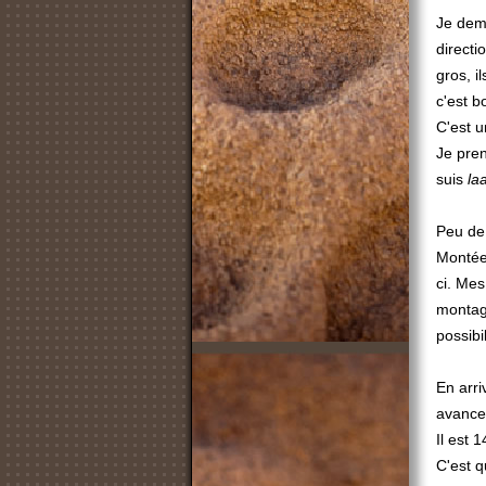
Je dema
direct
gros, i
c'est b
C'est 
Je pren
suis
la
Peu de 
Montées
ci. Mes
montagn
possibil
En arri
avance
Il est 
C'est q