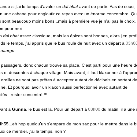
nde si j'ai le temps d'avaler un
dal bhat
avant de partir. Pas de souci,
ion une cabane pour engloutir ce repas avec un énorme concombre. Quan
ls sont beaucoup moins bons...mais à première vue je n’ai pas le choix, i
on pour moi.
un
dal bhat
assez classique, mais les épices sont bonnes, alors j'en profi
ds le temps, j'ai appris que le bus roule de nuit avec un départ à
03h0
aaaarge
...
passagers, donc chacun trouve sa place. C'est parti pour une heure d
 et descentes à chaque village. Mais avant, il faut klaxonner à l'appr
 oreilles ne sont pas prêtes à accepter autant de décibels en sortant de
e. Et pourquoi avoir un klaxon aussi perfectionné avec autant de
ités...rester concentré !!!
vant à
Gunna
, le bus est là. Pour un départ à
03h00
du matin, il a une
.
14h55...eh hop quelqu'un s’empare de mon sac pour le mettre dans le b
uoi ce merdier, j'ai le temps, non ?