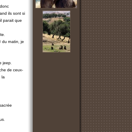
 donc
d ils sont si
l parait que
te.
0
du matin, je
e jeep.
oche de ceux-
 la
 sacrée
us.