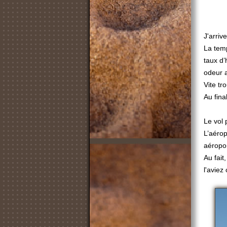
J'arri
La temp
taux d’
odeur 
Vite tr
Au fina
Le vol 
L’aérop
aéropor
Au fait
l'aviez 