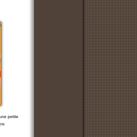
une petite
tre