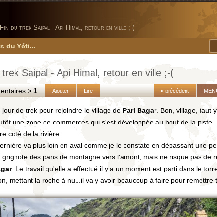
Fin du trek Saipal - Api Himal, retour en ville ;-(
s du Yéti...
 trek Saipal - Api Himal, retour en ville ;-(
taires >
1
Ajouter
Lire
«
précédent
MEN
 jour de trek pour rejoindre le village de
Pari Bagar
. Bon, village, faut y 
lutôt une zone de commerces qui s'est développée au bout de la piste. L
re coté de la rivière.
ernière va plus loin en aval comme je le constate en dépassant une pe
i grignote des pans de montagne vers l'amont, mais ne risque pas de r
agar
. Le travail qu'elle a effectué il y a un moment est parti dans le torr
, mettant la roche à nu...il va y avoir beaucoup à faire pour remettre to