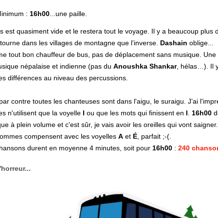
inimum :
16h00
...une paille.
s est quasiment vide et le restera tout le voyage. Il y a beaucoup plu
etourne dans les villages de montagne que l'inverse.
Dashain
oblige...
 tout bon chauffeur de bus, pas de déplacement sans musique. Une 
sique népalaise et indienne (pas du
Anoushka Shankar
, hélas…). Il 
les différences au niveau des percussions.
par contre toutes les chanteuses sont dans l'aigu, le suraigu. J’ai l'imp
es n'utilisent que la voyelle
I
ou que les mots qui finissent en
I
.
16h00
d
e à plein volume et c'est sûr, je vais avoir les oreilles qui vont saigner.
ommes compensent avec les voyelles
A
et
É
, parfait ;-(.
hansons durent en moyenne 4 minutes, soit pour
16h00
:
240 chanso
'horreur...