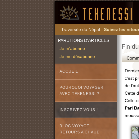
Traversée du Népal -
Suivez les retour
PARUTIONS D'ARTICLES
Fin du
Je m'abonne
Je me désabonne
Commen
Dernier
ACCUEIL
c'est p
de l’aut
POURQUOI VOYAGER
Cette d
AVEC TEKENESSI ?
Celle-c
Pari B
INSCRIVEZ VOUS !
mousson
BLOG VOYAGE
RETOURS A CHAUD