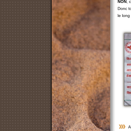
NON
, 
Donc to
le long
A