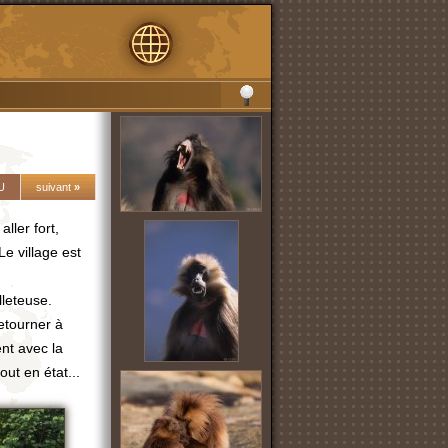
U
suivant
»
aller fort,
e village est
lleteuse.
etourner à
ent avec la
ut en état...