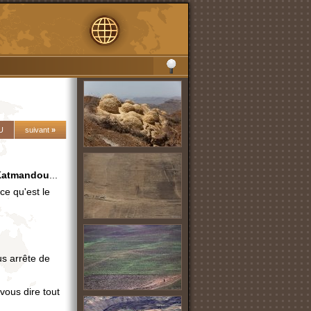
U
suivant
»
Katmandou
...
ce qu'est le
us arrête de
vous dire tout