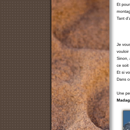
Et pour
montagn
Tant d'
Je vous
vouloir
Sinon, 
ce soit
Et si v
Dans ce
Une pe
Madag