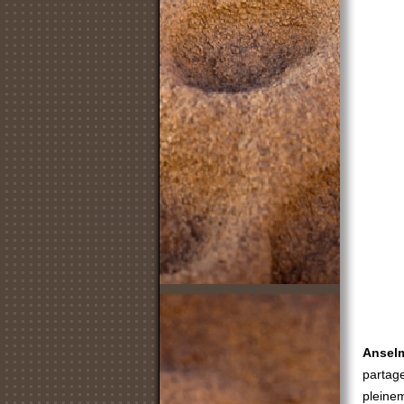
Ansel
partag
pleine