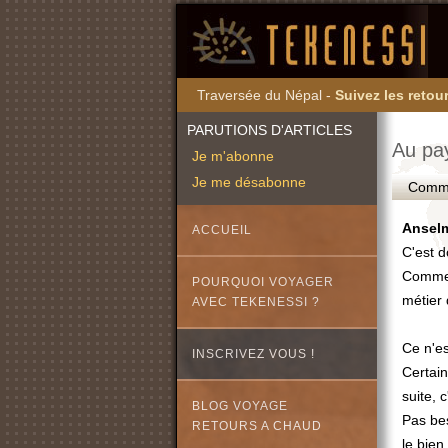
Traversée du Népal -
Suivez les retour
PARUTIONS D'ARTICLES
Au pa
Je m'abonne
Je me désabonne
Commen
Ansel
ACCUEIL
C'est d
Comme à
POURQUOI VOYAGER
métier 
AVEC TEKENESSI ?
Ce n'es
INSCRIVEZ VOUS !
Certain
suite, 
BLOG VOYAGE
Pas bes
RETOURS A CHAUD
le bien