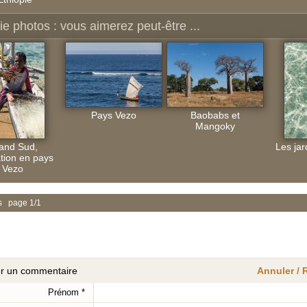
ie photos : vous aimerez peut-être ...
Pays Vezo
Baobabs et
Mangoky
and Sud,
Les jar
tion en pays
Vezo
s page 1/1
er un commentaire
Annuler /
Prénom
*