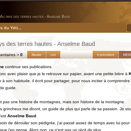
Au pays des terres hautes - Anselme Baud
s du Yéti...
ys des terres hautes - Anselme Baud
taires >
0
Ajouter
Lire
«
précédent
MEN
me
continue ses publications.
onc avec plaisir que je le retrouve sur papier, avant une petite bière à
 son habitude, il écrit pour partager, pour nous inciter à comprendre 
de guide.
t pas une histoire de montagnes, mais son histoire de la montagne.
s grincheux me diront, un guide de plus qui parle de sa passion. Je vo
c'est
Anselme Baud
.
oin de dérouler son pédigrée, j'ai passé assez de temps avec lui pour 
 que j'en pense. Alors non, ce n'est pas un récit de plus.