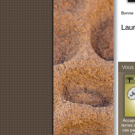
Bonne l
Laur
Vous 
Accap
terres 
cas pa
l