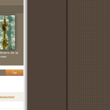
diniers de la
mer
Top
 Remonter