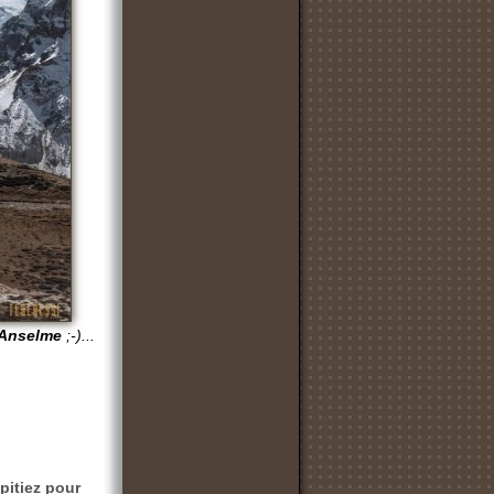
Anselme
;-)...
pitiez pour