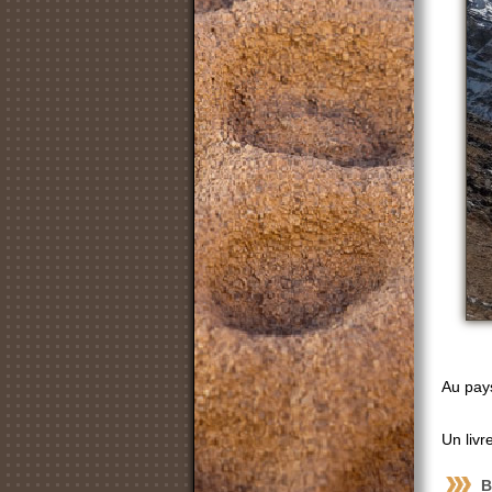
Au pay
Un livr
B