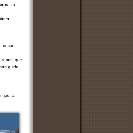
mbres. La
aimer.
e ne pas
e repos, que
otre guide...
n jour à