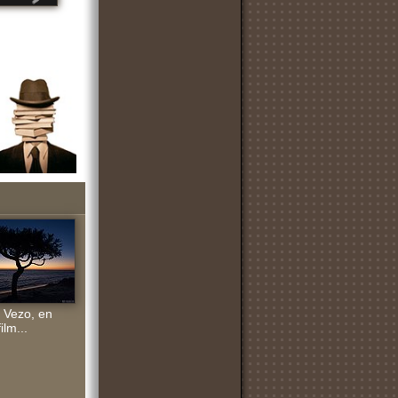
 Vezo, en
film...