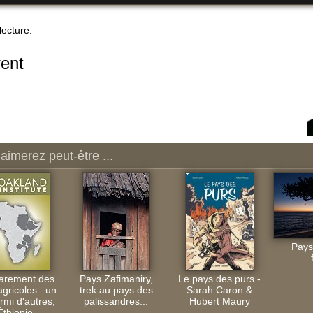
ecture.
ent
aimerez peut-être ...
Pays
arement des
Pays Zafimaniry,
Le pays des purs -
agricoles : un
trek au pays des
Sarah Caron &
rmi d'autres,
palissandres...
Hubert Maury
'Éthiopie