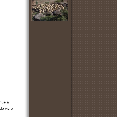
inue à
de vivre