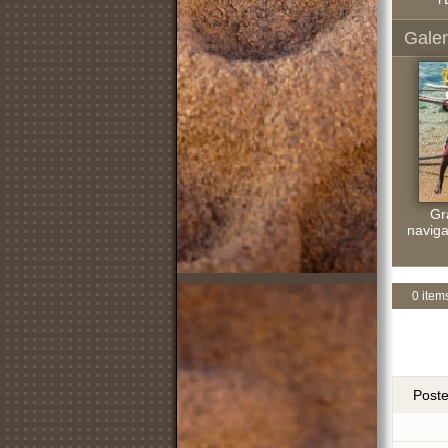
Galer
Gr
naviga
0 item
Post