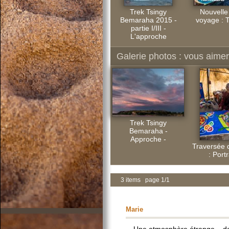
Trek Tsingy
Nouvelle
Bemaraha 2015 -
voyage : T
partie I/III -
L'approche
Galerie photos : vous aimere
Trek Tsingy
Bemaraha -
Approche -
Traversée 
: Portr
3 items page 1/1
Marie