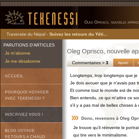
Oleg Oprisco, nouvelle approc
Traversée du Népal -
Suivez les retours du Yéti...
PARUTIONS D'ARTICLES
Oleg Oprisco, nouvelle app
Je m'abonne
Je me désabonne
Commentaires >
3
Ajouter
Longtemps, trop longtemps que je 
ACCUEIL
Je dois avouer que je n'avais pas tr
Et comme tout le monde est de nos 
POURQUOI VOYAGER
Bien entendu, ce qui m'attire ce s
AVEC TEKENESSI ?
s'il y a pas mal de belles choses à 
INSCRIVEZ VOUS !
Donc, revenons à Oleg Opr
Je trouve qu'il réinvente le portr
BLOG VOYAGE
qui tire vers le minimalisme.
RETOURS A CHAUD