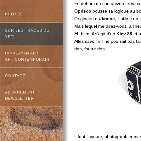
En dehors de son univers très part
Oprisco
pousse sa logique au bo
PHOTOS
Originaire d'
Ukraine
, il utilise u
Mais lequel me direz-vous, à l'h
SUR LES TRACES DU
Eh bien, il s'agit d'un
Kiev 88
et p
YETI
Allez savoir s'il ne pourrait pas 
rien, foutre rien.
HIMALAYAN ART
ART CONTEMPORAIN
CONTACT
ABONNEMENT
NEWSLETTER
Il faut l'avouer, photographier av