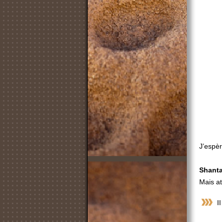
J’espèr
Shant
Mais att
I