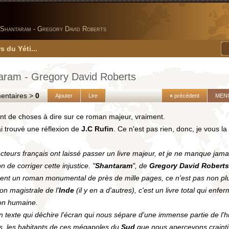
Shantaram - Gregory David Roberts
s du Yéti...
aram - Gregory David Roberts
taires >
0
Ajouter
Lire
«
précédent
MEN
tant de choses à dire sur ce roman majeur, vraiment.
ai trouvé une réflexion de
J.C Rufin
. Ce n'est pas rien, donc, je vous la l
ecteurs français ont laissé passer un livre majeur, et je ne manque jam
n de corriger cette injustice. "
Shantaram
", de
Gregory David Roberts
ent un roman monumental de près de mille pages, ce n'est pas non pl
on magistrale de l'
Inde
(il y en a d'autres), c'est un livre total qui enfer
ion humaine.
n texte qui déchire l'écran qui nous sépare d'une immense partie de l'h
s, les habitants de ces mégapoles du
Sud
que nous apercevons craint