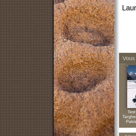
Laur
Vous 
Test
Targhe
Pakis