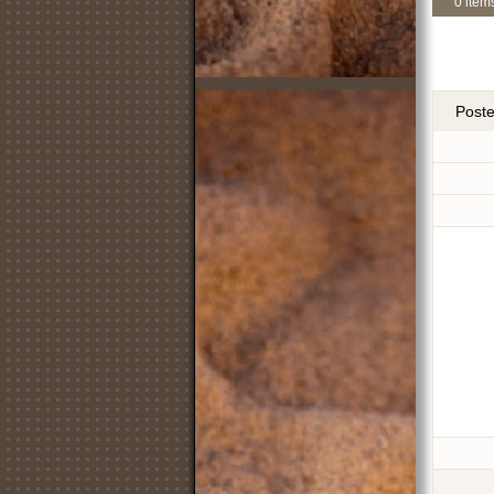
0 item
Post