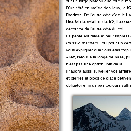
sur un large plateau que tout le mo
D'un côté en maître des lieux, le
K
l'horizon. De l'autre côté c'est le
La
Une fois le soleil sur le
K2
, il est 
découvre de l'autre côté du col.
La pente est raide et peut impression
Prussik
,
machard
...oui pour un ce
vous expliquer que vous êtes trop l
Allez, retour à la longe de base, plu
n'est pas une option, loin de là.
Il faudra aussi surveiller vos arri
et pierres et blocs de glace peuven
obligatoire, mais pas toujours suffis