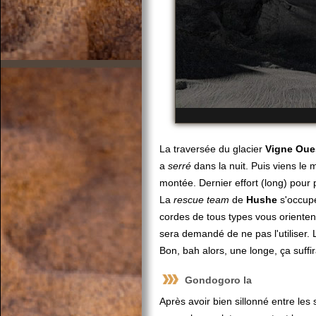
La traversée du glacier
Vigne Oue
a
serré
dans la nuit. Puis viens le
montée. Dernier effort (long) pour 
La
rescue team
de
Hushe
s'occupe
cordes de tous types vous oriente
sera demandé de ne pas l'utiliser. 
Bon, bah alors, une longe, ça suffira 
Gondogoro la
Après avoir bien sillonné entre les