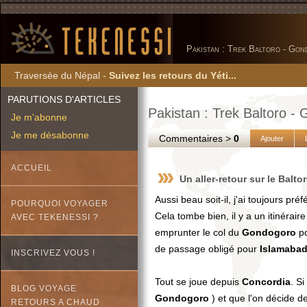
Pakistan : Trek Baltoro - Gond
Traversée du Népal -
Suivez les retours du Yéti...
PARUTIONS D'ARTICLES
Pakistan : Trek Baltoro - 
Je m'abonne
Je me désabonne
Commentaires >
0
Ajouter
ACCUEIL
Un aller-retour sur le Balto
Aussi beau soit-il, j'ai toujours pré
POURQUOI VOYAGER
Cela tombe bien, il y a un itinérair
AVEC TEKENESSI ?
emprunter le col du
Gondogoro
po
de passage obligé pour
Islamaba
INSCRIVEZ VOUS !
Tout se joue depuis
Concordia
. Si
BLOG VOYAGE
Gondogoro
) et que l'on décide d
RETOURS A CHAUD