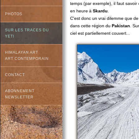
temps (par exemple), il faut savoir
en heure à
Skardu
.
PHOTOS
C'est donc un vrai dilemme que de c
dans cette région du
Pakistan
. Su
SUR LES TRACES DU
ciel est partiellement couvert...
YETI
HIMALAYAN ART
ART CONTEMPORAIN
CONTACT
ABONNEMENT
NEWSLETTER