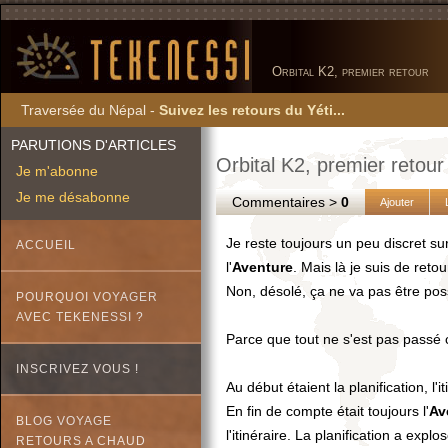
Orbital K2, premier retour
Traversée du Népal -
Suivez les retours du Yéti...
PARUTIONS D'ARTICLES
Orbital K2, premier retour
Je m'abonne
Je me désabonne
Commentaires >
0
Ajouter
Je reste toujours un peu discret sur 
ACCUEIL
l'
Aventure
. Mais là je suis de reto
Non, désolé, ça ne va pas être pos
POURQUOI VOYAGER
AVEC TEKENESSI ?
Parce que tout ne s'est pas passé 
INSCRIVEZ VOUS !
Au début étaient la planification, l'it
En fin de compte était toujours l'
Av
BLOG VOYAGE
l'itinéraire. La planification a expl
RETOURS A CHAUD