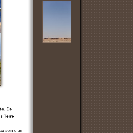
sée. De
ans
Terre
au sein d'un