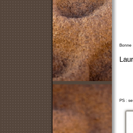
Bonne l
Laur
PS : se