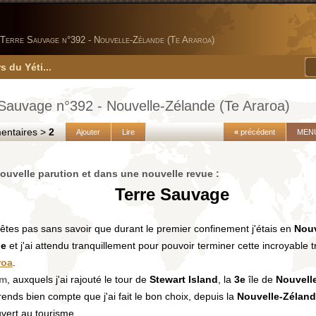
Terre Sauvage n°392 - Nouvelle-Zélande (Te Araroa)
s du Yéti...
 Sauvage n°392 - Nouvelle-Zélande (Te Araroa)
taires >
2
Ajouter
Lire
«
précédent
MEN
ouvelle parution et dans une nouvelle revue :
Terre Sauvage
êtes pas sans savoir que durant le premier confinement j'étais en
Nouv
de
et j'ai attendu tranquillement pour pouvoir terminer cette incroyable t
roa
.
km
, auxquels j'ai rajouté le tour de
Stewart
Island
, la
3e
île de
Nouvell
ends bien compte que j'ai fait le bon choix, depuis la
Nouvelle-Zélan
vert au tourisme.