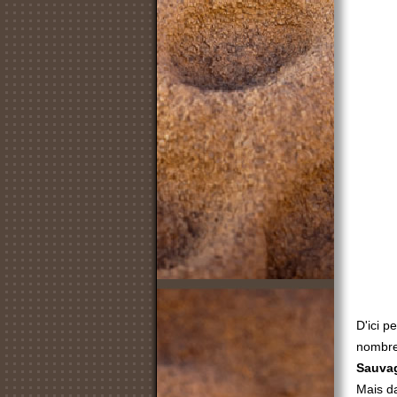
D'ici p
nombreu
Sauva
Mais da