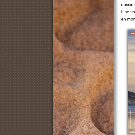
dossier
Il ne v
en mont