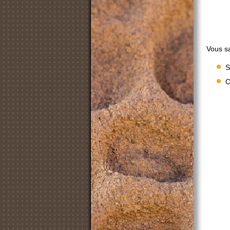
Vous sa
S
C