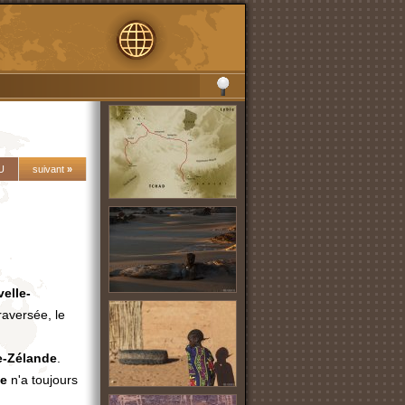
U
suivant
»
elle-
raversée, le
e-Zélande
.
de
n'a toujours