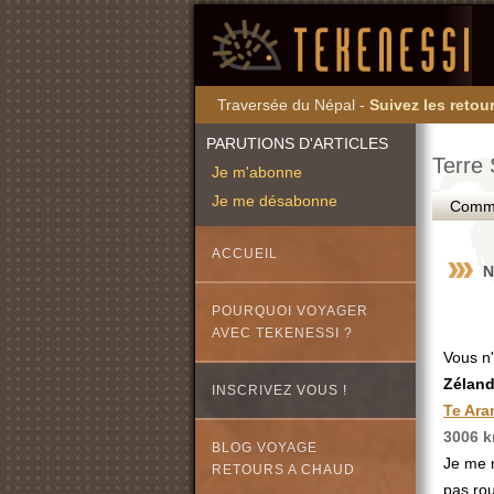
Traversée du Népal -
Suivez les retour
PARUTIONS D'ARTICLES
Terre
Je m'abonne
Je me désabonne
Commen
ACCUEIL
N
POURQUOI VOYAGER
AVEC TEKENESSI ?
Vous n'
Zélan
INSCRIVEZ VOUS !
Te Ara
3006 
BLOG VOYAGE
Je me r
RETOURS A CHAUD
pas rou