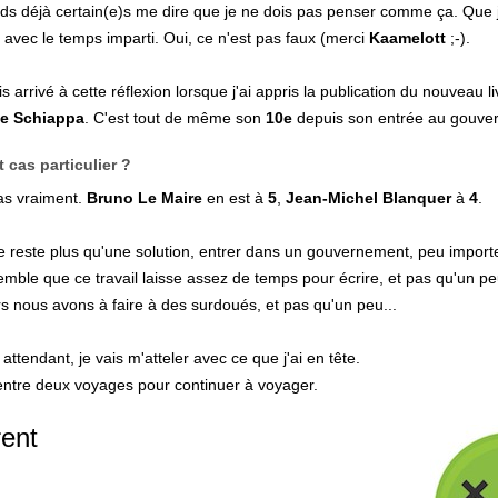
ds déjà certain(e)s me dire que je ne dois pas penser comme ça. Que j
 avec le temps imparti. Oui, ce n'est pas faux (merci
Kaamelott
;-).
is arrivé à cette réflexion lorsque j'ai appris la publication du nouveau l
e Schiappa
. C'est tout de même son
10e
depuis son entrée au gouve
t cas particulier ?
as vraiment.
Bruno
Le
Maire
en est à
5
,
Jean-Michel
Blanquer
à
4
.
e reste plus qu'une solution, entrer dans un gouvernement, peu importe
emble que ce travail laisse assez de temps pour écrire, et pas qu'un pe
s nous avons à faire à des surdoués, et pas qu'un peu...
attendant, je vais m'atteler avec ce que j'ai en tête.
entre deux voyages pour continuer à voyager.
ent