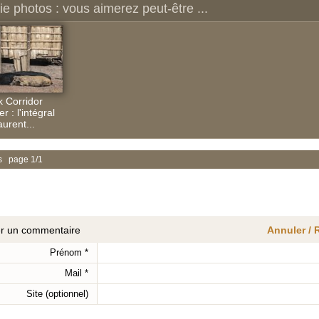
ie photos : vous aimerez peut-être ...
k Corridor
er : l'intégral
urent...
s page 1/1
er un commentaire
Annuler /
Prénom
*
Mail
*
Site (optionnel)