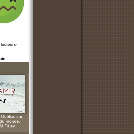
 lecteurs-
uin...
 Oubliés sur
t du monde,
M Paley