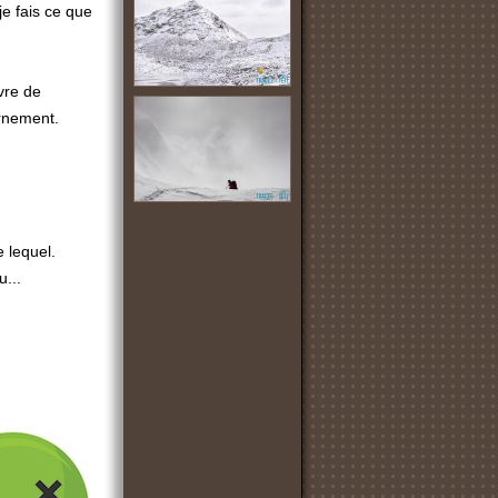
e fais ce que
ivre de
rnement.
 lequel.
u...