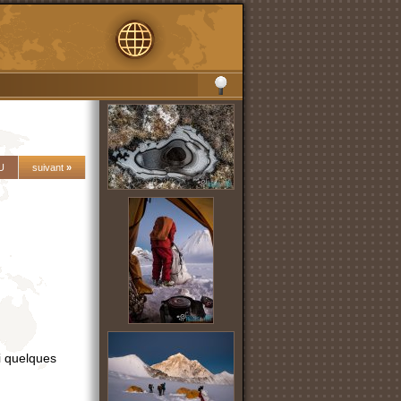
U
suivant
»
i quelques