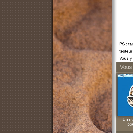
PS
: ta
testeur
Vous y 
Vous 
Un no
po