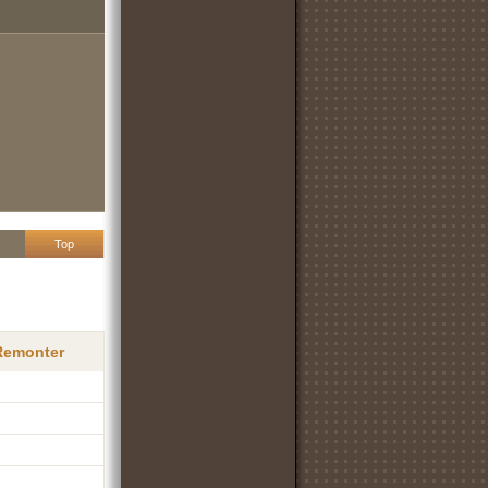
Top
 Remonter