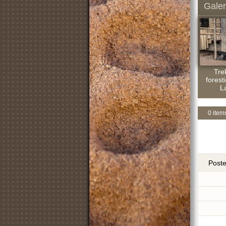
Galer
Tre
foresti
La
0 item
Post