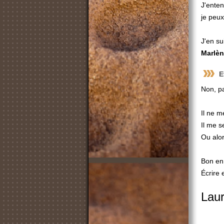
J'enten
je peux
J'en su
Marlèn
E
Non, p
Il ne m
Il me s
Ou alor
Bon en 
Écrire 
Laur