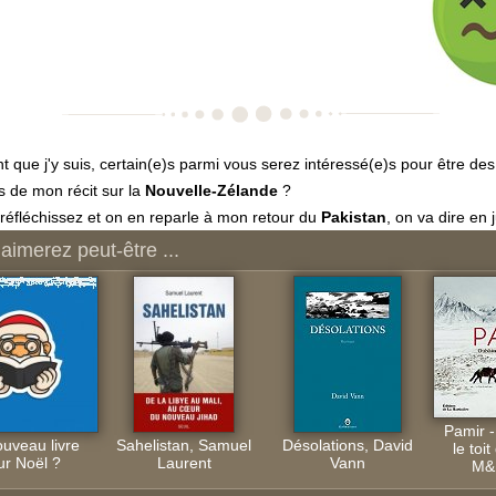
nt que j'y suis, certain(e)s parmi vous serez intéressé(e)s pour être des
s de mon récit sur la
Nouvelle-Zélande
?
réfléchissez et on en reparle à mon retour du
Pakistan
, on va dire en j
aimerez peut-être ...
Pamir -
uveau livre
Sahelistan, Samuel
Désolations, David
le toi
ur Noël ?
Laurent
Vann
M&