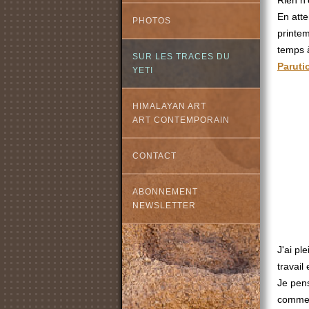
Rien n'
En atte
PHOTOS
printem
temps 
SUR LES TRACES DU
Paruti
YETI
HIMALAYAN ART
ART CONTEMPORAIN
CONTACT
ABONNEMENT
NEWSLETTER
J'ai pl
travail
Je pens
comme 