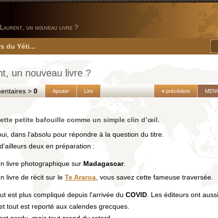
Laurent, un nouveau livre ?
s du Yéti...
t, un nouveau livre ?
taires >
0
Ajouter
Lire
«
précédent
MEN
ette petite bafouille comme un simple clin d’œil.
ui, dans l'absolu pour répondre à la question du titre.
 d’ailleurs deux en préparation :
n livre photographique sur
Madagascar
.
n livre de récit sur le
Te Araroa
, vous savez cette fameuse traversée.
ut est plus compliqué depuis l'arrivée du
COVID
. Les éditeurs ont auss
et tout est reporté aux calendes grecques.