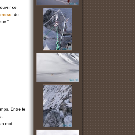
couvrir ce
enessi
de
aux "
emps. Entre le
e.
 un mot