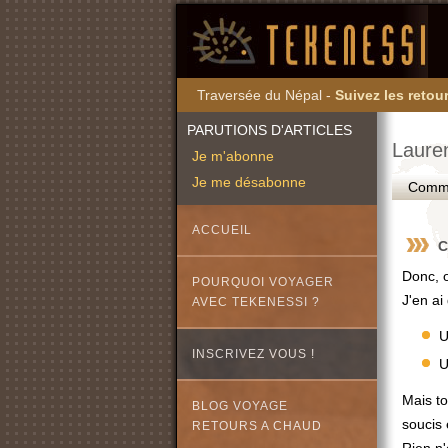
Traversée du Népal -
Suivez les retour
PARUTIONS D'ARTICLES
Lauren
Je m'abonne
Je me désabonne
Commen
ACCUEIL
C
Donc, o
POURQUOI VOYAGER
J'en ai
AVEC TEKENESSI ?
U
INSCRIVEZ VOUS !
U
Mais to
BLOG VOYAGE
soucis 
RETOURS A CHAUD