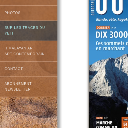
PHOTOS
SUR LES TRACES DU
YETI
HIMALAYAN ART
ART CONTEMPORAIN
CONTACT
ABONNEMENT
NEWSLETTER