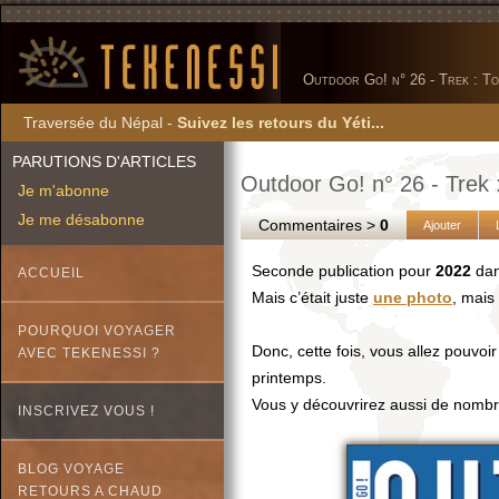
Outdoor Go! n° 26 - Trek : T
Traversée du Népal -
Suivez les retours du Yéti...
PARUTIONS D'ARTICLES
Outdoor Go! n° 26 - Trek
Je m'abonne
Je me désabonne
Commentaires >
0
Ajouter
Seconde publication pour
2022
dan
ACCUEIL
Mais c’était juste
une photo
, mais 
POURQUOI VOYAGER
Donc, cette fois, vous allez pouvoir 
AVEC TEKENESSI ?
printemps.
Vous y découvrirez aussi de nombre
INSCRIVEZ VOUS !
BLOG VOYAGE
RETOURS A CHAUD