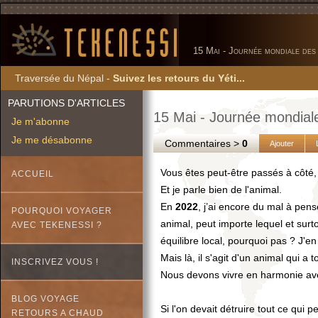
15 Mai - Journée mondiale des
Traversée du Népal -
Suivez les retours du Yéti...
PARUTIONS D'ARTICLES
15 Mai - Journée mondial
Je m'abonne
Je me désabonne
Commentaires >
0
Ajouter
Vous êtes peut-être passés à côté,
ACCUEIL
Et je parle bien de l'animal.
En
2022
, j’ai encore du mal à pense
POURQUOI VOYAGER
animal, peut importe lequel et surto
AVEC TEKENESSI ?
équilibre local, pourquoi pas ? J'e
Mais là, il s'agit d'un animal qui 
INSCRIVEZ VOUS !
Nous devons vivre en harmonie avec l
BLOG VOYAGE
Si l'on devait détruire tout ce qui 
RETOURS A CHAUD