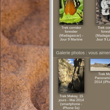
Trek corridor
Trek cor
forestier
forest
(Madagascar) -
(Madagas
Jour 9 Martine
Jour 9 L
Galerie photos : vous aimere
Trek M
Panorami
2014 (iPh
Trek Makay, 15
jours - Mai 2014
(smartphone -
iPhone 5s)