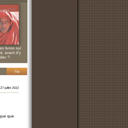
s livres sur
d, avant d'y
aller ?
Top
27 juillet 2022
ique que