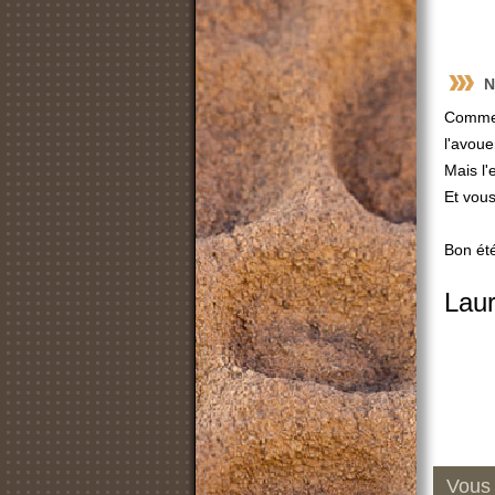
N
Comme j
l'avoue
Mais l
Et vous
Bon été
Laur
Vous 