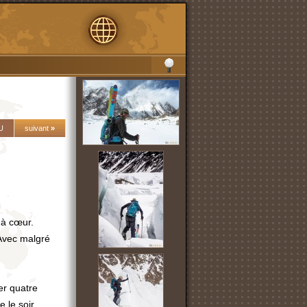
U
suivant
»
 à cœur.
 Avec malgré
er quatre
e le soir