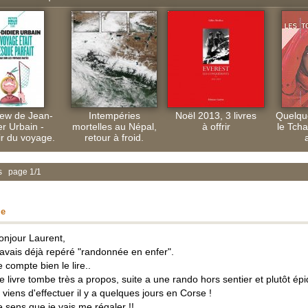
iew de Jean-
Intempéries
Noël 2013, 3 livres
Quelque
er Urbain -
mortelles au Népal,
à offrir
le Tcha
ir du voyage.
retour à froid.
s page 1/1
ie
onjour Laurent,
'avais déjà repéré "randonnée en enfer".
e compte bien le lire..
e livre tombe très a propos, suite a une rando hors sentier et plutôt ép
e viens d'effectuer il y a quelques jours en Corse !
e sens que je vais me régaler !!