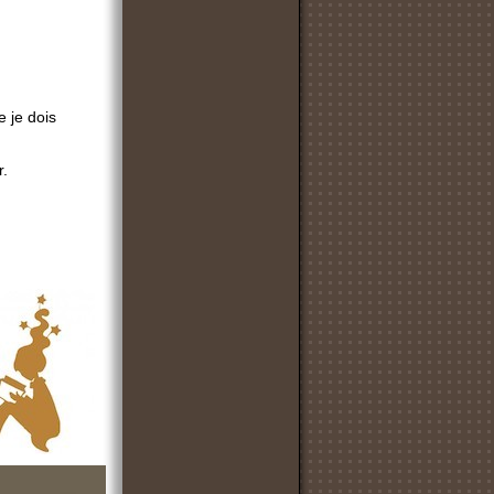
e je dois
r.