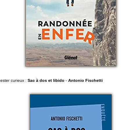
ester curieux :
Sac à dos et
libido
-
Antonio
Fischetti