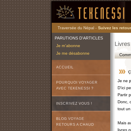
Traversée du Népal -
Suivez les retour
PARUTIONS D'ARTICLES
Livres 
Je m'abonne
Je me désabonne
Commen
ACCUEIL
Ç
Je ne p
POURQUOI VOYAGER
D'ici p
AVEC TEKENESSI ?
Partir 
Donc, c
INSCRIVEZ VOUS !
tout un
BLOG VOYAGE
Mais av
RETOURS A CHAUD
livres 