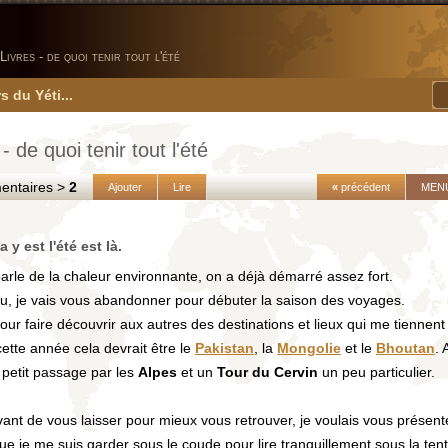
Livres - de quoi tenir tout l'été
s du Yéti...
- de quoi tenir tout l'été
taires >
2
Ajouter
Lire
«
précédent
MEN
a y est l'été est là.
arle de la chaleur environnante, on a déjà démarré assez fort.
eu, je vais vous abandonner pour débuter la saison des voyages.
pour faire découvrir aux autres des destinations et lieux qui me tiennent
ette année cela devrait être le
Pakistan
, la
Mongolie
et le
Bhoutan
.
 petit passage par les
Alpes
et un
Tour du Cervin
un peu particulier.
ant de vous laisser pour mieux vous retrouver, je voulais vous présent
que je me suis garder sous le coude pour lire tranquillement sous la tent