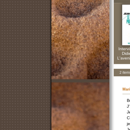
Interv
Didi
L'aven
2 item
Mar
B
J
J
C
j
J