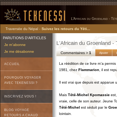
L'Africain du Groenland - Tét
Traversée du Népal -
Suivez les retours du Yéti...
PARUTIONS D'ARTICLES
L'Africain du Groenland -
Je m'abonne
Je me désabonne
Commentaires >
1
Ajouter
La réédition de ce livre m'a permis 
ACCUEIL
1981, chez
Flammarion
, il est re
POURQUOI VOYAGER
Il est vrai que depuis est apparue u
AVEC TEKENESSI ?
Mais
Tété-Michel Kpomassie
est,
INSCRIVEZ VOUS !
vraie, celle de son auteur. Jeune T
Tété-Michel
est séduit par le
Groe
BLOG VOYAGE
lointain.
RETOURS A CHAUD