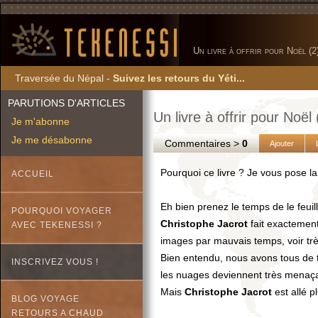
Un livre à offrir pour Noël (
Traversée du Népal -
Suivez les retours du Yéti...
PARUTIONS D'ARTICLES
Un livre à offrir pour Noë
Je m'abonne
Je me désabonne
Commentaires >
0
Ajouter
Pourquoi ce livre ? Je vous pose la
ACCUEIL
Eh bien prenez le temps de le feuille
POURQUOI VOYAGER
Christophe Jacrot
fait exactement
AVEC TEKENESSI ?
images par mauvais temps, voir tr
Bien entendu, nous avons tous de 
INSCRIVEZ VOUS !
les nuages deviennent très menaç
Mais
Christophe Jacrot
est allé p
BLOG VOYAGE
RETOURS A CHAUD