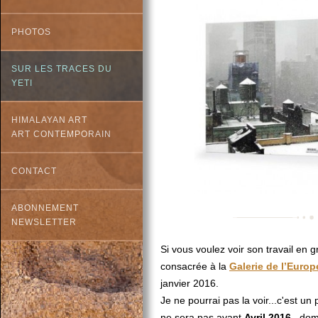
PHOTOS
SUR LES TRACES DU
YETI
HIMALAYAN ART
ART CONTEMPORAIN
CONTACT
ABONNEMENT
NEWSLETTER
Si vous voulez voir son travail en g
consacrée à la
Galerie de l’Europ
janvier 2016.
Je ne pourrai pas la voir...c'est un 
ne sera pas avant
Avril
2016
...do