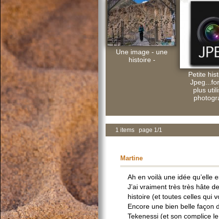
Une image - une
histoire -
Petite his
Jpeg...fo
plus util
photogr
1 items page 1/1
Martine
Ah en voilà une idée qu’elle e
J’ai vraiment très très hâte d
histoire (et toutes celles qui v
Encore une bien belle façon 
Tekenessi (et son complice le 