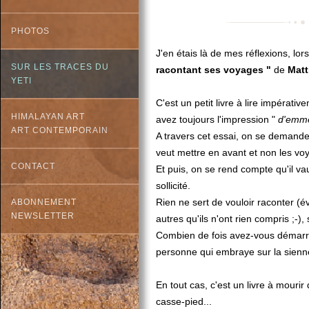
PHOTOS
J'en étais là de mes réflexions, lors
SUR LES TRACES DU
racontant ses voyages "
de
Matt
YETI
C'est un petit livre à lire impérati
HIMALAYAN ART
avez toujours l'impression "
d'emme
ART CONTEMPORAIN
A travers cet essai, on se demande 
veut mettre en avant et non les voy
CONTACT
Et puis, on se rend compte qu'il va
sollicité.
Rien ne sert de vouloir raconter 
ABONNEMENT
NEWSLETTER
autres qu'ils n'ont rien compris ;-), 
Combien de fois avez-vous démarré
personne qui embraye sur la sienne
En tout cas, c'est un livre à mourir
casse-pied...